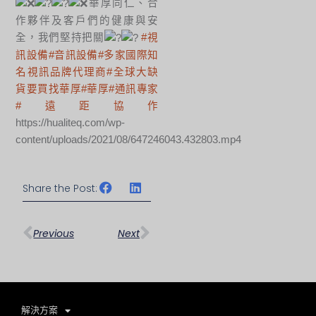
華厚同仁、合
作夥伴及客戶們的健康與安
全，我們堅持把關
#視
訊設備
#音訊設備
#多家國際知
名視訊品牌代理商
#全球大缺
貨要買找華厚
#華厚
#通訊專家
#遠距協作
https://hualiteq.com/wp-
content/uploads/2021/08/647246043.432803.mp4
Share the Post:
上一頁
下一篇
Previous
Next
解決方案