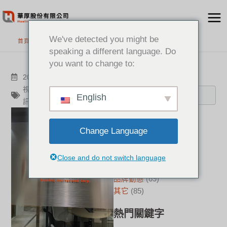
跳
至
主
We've detected you might be
首頁
>
最新消息
要
speaking a different language. Do
內
you want to change to:
容
搜尋
2021-07-07
其它
視訊設備
,
華厚
,
遠距協作
,
音
English
訊設備
,
遠距通訊專家
分類
Change Language
新聞中心
(21)
成功案例
(17)
Close and do not switch language
華厚觀點
(22)
品牌動態
(69)
其它
(85)
熱門關鍵字