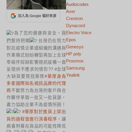
Audiocodes
Aver
加入為 Google 偏好來源
Crestron
Dynacord
Electro Voice
為了您的健康與安全，我
Epos
們堅持把關
台灣仍在努力
Genesys
對抗疫情企業或組織的溝通與
HP poly
作業模式紛紛轉型再加上全球
Proxmox
零組件短缺影響視訊設備一直
Samsung
呈現供不應求的情形?‍? #全球
Yealink
大缺貨要買找華厚
#華厚身為
多家國際知名視訊品牌的代理
商
不斷努力為台灣的客戶與合
作夥伴爭取一批又一批貨源，
盡力協助企業不為疫情所困！
#華厚對於進貨上架出
貨的過程皆進行消毒程序
，讓
病毒附著在貨品的可能性降低