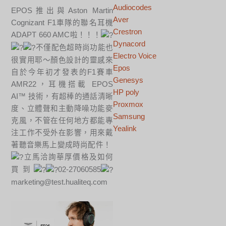
Audiocodes
EPOS推出與Aston Martin
Aver
Cognizant F1車隊的聯名耳機
Crestron
ADAPT 660 AMC啦！！！
Dynacord
不僅配色超時尚功能也
Electro Voice
很實用耶～顏色設計的靈感來
Epos
自於今年初才發表的F1賽車
Genesys
AMR22，耳機搭載 EPOS
HP poly
AI™ 技術，有超棒的通話清晰
Proxmox
度、立體聲和主動降噪功能麥
Samsung
克風，不管在任何地方都能專
Yealink
注工作不受外在影響，用來戴
著聽音樂馬上變成時尚配件！
立馬洽詢華厚價格及如何
買到
02-27060585
marketing@test.hualiteq.com