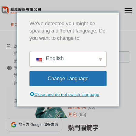
跳
至
主
We've detected you might be
首頁
>
最新消息
要
speaking a different language. Do
內
you want to change to:
容
搜尋
2022-05-03
其它
華厚
,
遠距協作
,
EPOS
,
耳機
,
English
通訊專家
,
電話行銷
,
資訊分
享
,
遠距教學
,
防疫必備
,
視訊
分類
鏡頭
,
視訊
,
音訊
,
解決方案
,
Change Language
麥克風
,
視訊設備
新聞中心
(21)
成功案例
(17)
Close and do not switch language
華厚觀點
(22)
品牌動態
(69)
其它
(85)
加入為 Google 偏好來源
熱門關鍵字