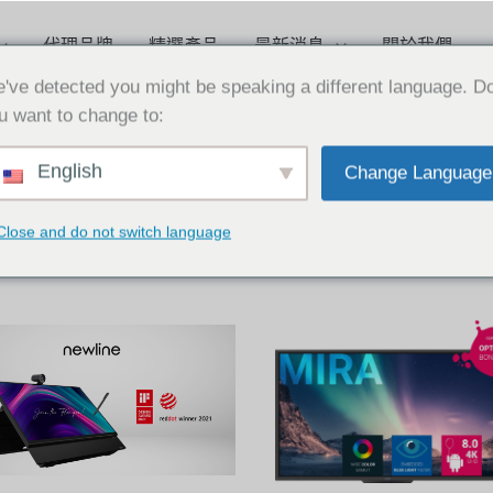
代理品牌
精選產品
最新消息
關於我們
've detected you might be speaking a different language. D
u want to change to:
English
Change Language
Close and do not switch language