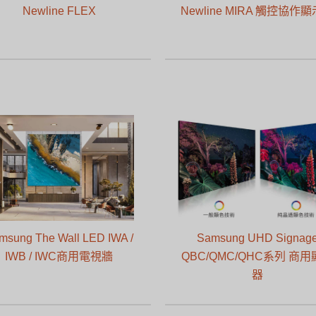
Newline FLEX
Newline MIRA 觸控協作
msung The Wall LED IWA /
Samsung UHD Signag
IWB / IWC商用電視牆
QBC/QMC/QHC系列 商
器