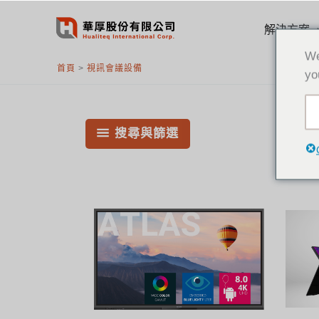
跳
至
解決方案
主
We
要
首頁
>
視訊會議設備
yo
內
容
搜尋與篩選