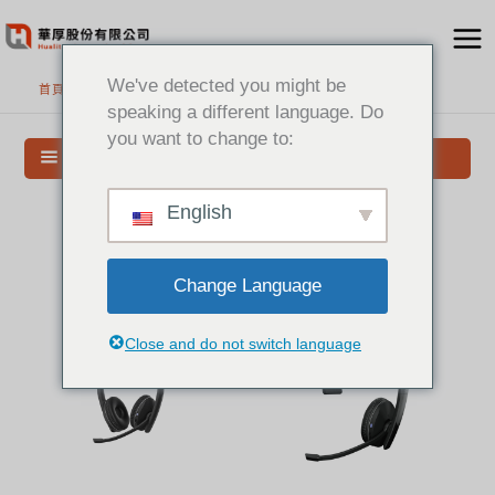
跳
至
主
We've detected you might be
首頁
>
音訊通訊設備
要
speaking a different language. Do
內
you want to change to:
容
搜尋與篩選
English
Change Language
Close and do not switch language