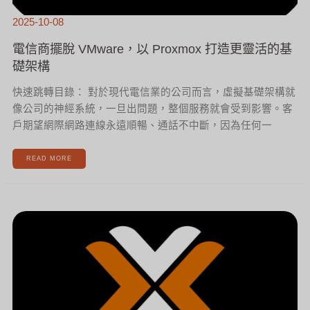
2025-10-08
電信商擺脫 VMware，以 Proxmox 打造更靈活的基
礎架構
快速跳轉目錄： 對於現代電信業的公司而言，虛擬基礎架構就
像公司的神經系統，一旦出問題，整個服務就會受到影響。客
戶期望網際網路連線永遠順暢、通話不中斷，因為任何一
READ MORE
為
什
麼
越
來
越
多
企
業
選
擇
PROXMOX？
全
面
解
析
虛