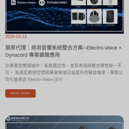
案
─ELECTRO-
VOICE
×
DYNACORD
專
業
擴
聲
應
用
2026-03-13
華厚代理｜商用音響系統整合方案─Electro-Voice ×
Dynacord 專業擴聲應用
在專業音響領域中，系統穩定性、音質表現與整合彈性缺一不
可。 為滿足商用空間與專業場域日益提升的聲音需求，華厚公
司引進來自 Electro-Voice (EV)
READ MORE
AXTEL
ONE
耳
機
─
打
造