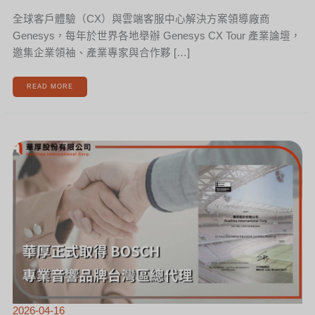
全球客戶體驗（CX）與雲端客服中心解決方案領導廠商
Genesys，每年於世界各地舉辦 Genesys CX Tour 產業論壇，
邀集企業領袖、產業專家與合作夥 […]
READ MORE
華
厚
正
式
取
得
BOSCH
專
業
音
響
品
牌
2026
年
台
灣
區
總
代
理
2026-04-16