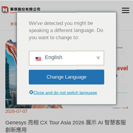
跳
至
主
We've detected you might be
首頁
要
speaking a different language. Do
內
you want to change to:
GENESYS
容
亮
相
CX
TOUR
ASIA
2026
English
展
示
AI
智
慧
客
服
創
Change Language
新
應
用
Close and do not switch language
2026-07-07
Genesys 亮相 CX Tour Asia 2026 展示 AI 智慧客服
創新應用