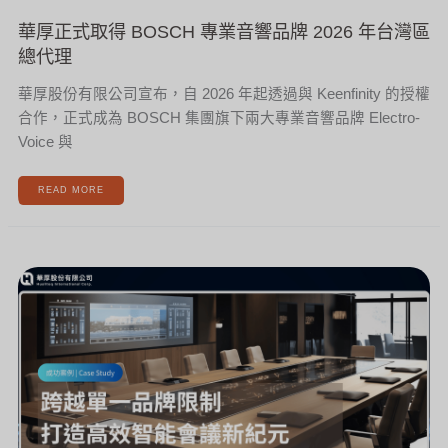
華厚正式取得 BOSCH 專業音響品牌 2026 年台灣區
總代理
華厚股份有限公司宣布，自 2026 年起透過與 Keenfinity 的授權
合作，正式成為 BOSCH 集團旗下兩大專業音響品牌 Electro-
Voice 與
READ MORE
跨
越
單
一
品
牌
限
制，
華
厚
為
國
際
知
名
商
社
打
造
高
效