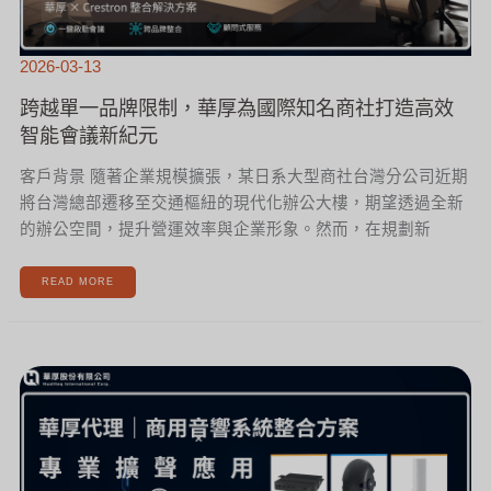
智
能
會
議
新
紀
元
2026-03-13
跨越單一品牌限制，華厚為國際知名商社打造高效
智能會議新紀元
客戶背景 隨著企業規模擴張，某日系大型商社台灣分公司近期
將台灣總部遷移至交通樞紐的現代化辦公大樓，期望透過全新
的辦公空間，提升營運效率與企業形象。然而，在規劃新
READ MORE
華
厚
代
理
｜
商
用
音
響
系
統
整
合
方