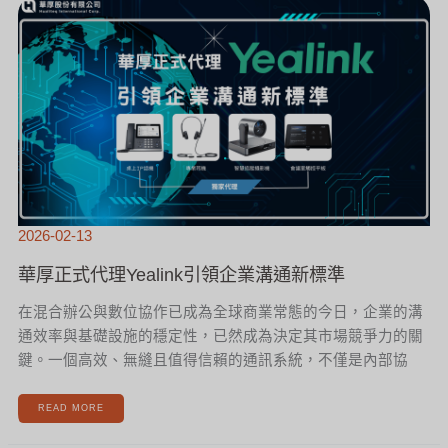
正
式
代
理
YEALINK
引
領
企
業
溝
通
新
標
準
2026-02-13
華厚正式代理Yealink引領企業溝通新標準
在混合辦公與數位協作已成為全球商業常態的今日，企業的溝
通效率與基礎設施的穩定性，已然成為決定其市場競爭力的關
鍵。一個高效、無縫且值得信賴的通訊系統，不僅是內部協
READ MORE