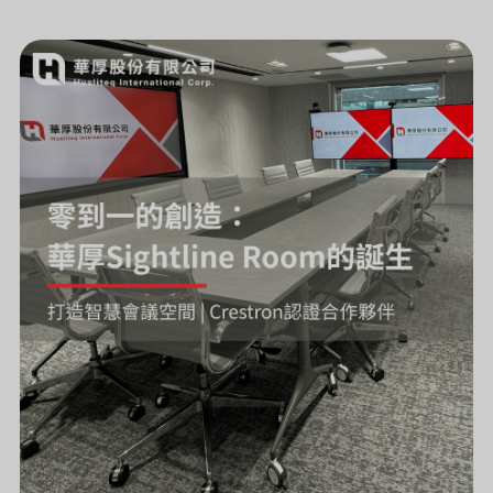
零
到
一
的
創
造：
華
厚
SIGHTLINE
ROOM
的
誕
生