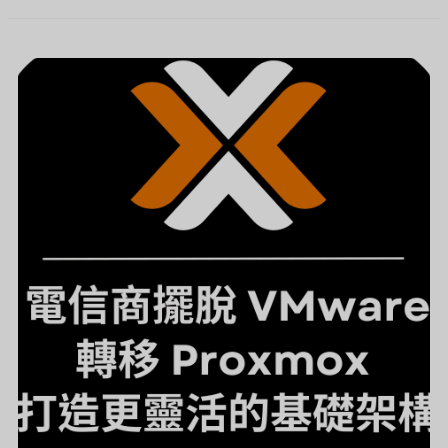
電
信
商
擺
脫
VMWARE，
以
PROXMOX
打
造
更
靈
活
的
基
礎
架
構