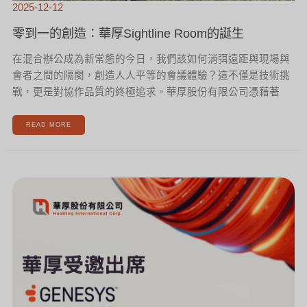
2025-12-12
零到一的創造：華厚Sightline Room的誕生
在混合辦公成為新常態的今日，我們該如何消弭遠距與現場與
會者之間的隔閡，創造人人平等的會議體驗？這不僅是技術挑
戰，更是對協作品質的終極追求。華厚股份有限公司憑藉著
READ MORE
華
厚
受
邀
出
席
GENESYS
XPERIENCE
2025，
深
入
見
證
AGENTIC
AI
驅
動
的
全
球
CX
進