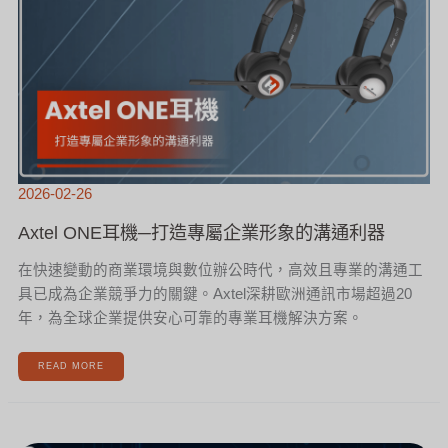
專
屬
企
業
形
象
的
溝
通
利
器
2026-02-26
Axtel ONE耳機─打造專屬企業形象的溝通利器
在快速變動的商業環境與數位辦公時代，高效且專業的溝通工
具已成為企業競爭力的關鍵。Axtel深耕歐洲通訊市場超過20
年，為全球企業提供安心可靠的專業耳機解決方案。
READ MORE
華
厚