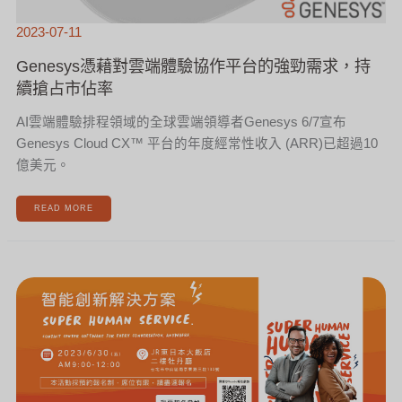
2023-07-11
Genesys憑藉對雲端體驗協作平台的強勁需求，持
續搶占市佔率
AI雲端體驗排程領域的全球雲端領導者Genesys 6/7宣布
Genesys Cloud CX™ 平台的年度經常性收入 (ARR)已超過10
億美元。
READ MORE
6/30
智
能
創
新
解
決
方
案
研
討
會
報
名
開
始