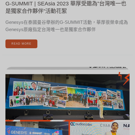
G-SUMMIT | SEAsia 2023 華厚受邀為”台灣唯一也
是獨家合作夥伴”活動花絮
Genesys在泰國曼谷舉辦的G-SUMMIT活動，華厚很榮幸成為
Genesys原廠指定台灣唯一也是獨家合作夥伴
READ MORE
G-
SUMMIT
|
SEASIA
2023
華
厚
領
引
客
戶
抵
達
泰
國
曼
谷
囉
~