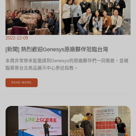
2022-12-09
[新聞] 熱烈歡迎Genesys原廠夥伴蒞臨台灣
本周非常榮幸能邀請到Genesys的原廠夥伴們一同餐敘，並親
臨華厚台北商品展示中心參訪指教。
READ MORE
華
厚
舉
辦
「LINE
上
GC
變
鳳
凰」
客
服