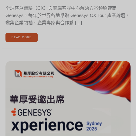
全球客戶體驗（CX）與雲端客服中心解決方案領導廠商
Genesys，每年於世界各地舉辦 Genesys CX Tour 產業論壇，
邀集企業領袖、產業專家與合作夥 […]
READ MORE
華
厚
受
邀
出
席
GENESYS
XPERIENCE
2025，
深
入
見
證
AGENTIC
AI
驅
動
的
全
球
CX
進
化
關
鍵