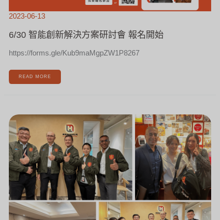
2023-06-13
6/30 智能創新解決方案研討會 報名開始
https://forms.gle/Kub9maMgpZW1P8267
READ MORE
[新
聞]
熱
烈
歡
迎
GENESYS
原
廠
夥
伴
蒞
臨
台
灣