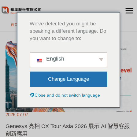
跳
至
主
We've detected you might be
首頁
要
speaking a different language. Do
內
you want to change to:
GENESYS
容
亮
相
CX
TOUR
ASIA
2026
English
展
示
AI
智
慧
客
服
創
Change Language
新
應
用
Close and do not switch language
2026-07-07
Genesys 亮相 CX Tour Asia 2026 展示 AI 智慧客服
創新應用