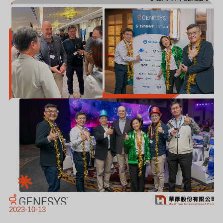
SUMMIT
|
SEASIA
2023
華
厚
受
邀
為”
台
灣
唯
一
也
是
獨
家
合
作
夥
伴”
活
動
花
絮
2023-10-13