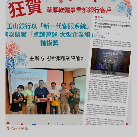
客
戶
玉
山
銀
行
獲
得
第
三
屆
數
位
轉
型
鼎
革
獎
2023-10-06