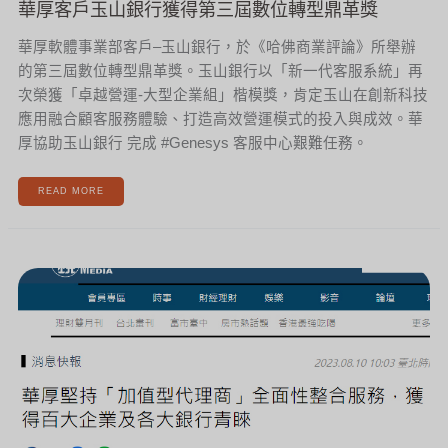
華厚客戶玉山銀行獲得第三屆數位轉型鼎革獎
華厚軟體事業部客戶–玉山銀行，於《哈佛商業評論》所舉辦
的第三屆數位轉型鼎革獎。玉山銀行以「新一代客服系統」再
次榮獲「卓越營運-大型企業組」楷模獎，肯定玉山在創新科技
應用融合顧客服務體驗、打造高效營運模式的投入與成效。華
厚協助玉山銀行 完成 #Genesys 客服中心艱難任務。
READ MORE
【感
謝
鏡
傳
媒
報
導】
華
厚
堅
持
「加
值
型
代
理
商」
全
面
性
整