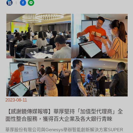
合
服
務，
獲
得
百
大
企
業
及
各
大
銀
行
青
睞
2023-08-11
【感謝鏡傳媒報導】華厚堅持「加值型代理商」全
面性整合服務，獲得百大企業及各大銀行青睞
華厚股份有限公司與Genesys舉辦智能創新解決方案SUPER