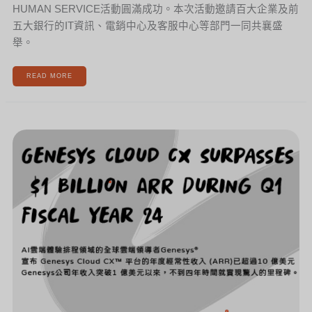
HUMAN SERVICE活動圓滿成功。本次活動邀請百大企業及前
五大銀行的IT資訊、電銷中心及客服中心等部門一同共襄盛
舉。
READ MORE
GENESYS
憑
藉
對
雲
端
體
驗
協
作
平
台
的
強
勁
需
求，
持
續
搶
占
市
佔
率