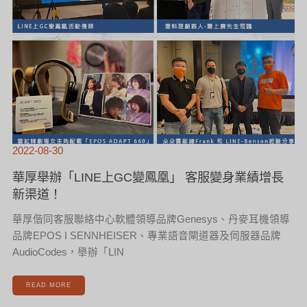
變
身
業
績
增
長
新
渠
道！
2022-08-30
華厚舉辦「LINE上GC變鳳凰」 客服變身業績增長
新渠道！
華厚偕同客服聯絡中心軟體領導品牌Genesys、丹麥耳機領導
品牌EPOS I SENNHEISER、專業語音閘道器及伺服器品牌
AudioCodes，舉辦「LIN
READ MORE