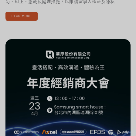
防、糾正、懲戒及處理措施，以維護當事人權益及隱私
READ MORE
✨2025
華
厚
年
度
經
銷
商
大
會
✨
立
即
報
名