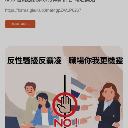
https://forms.gle/Kub9maMgpZW1P8267
READ MORE
反
性
騷
擾
反
霸
凌
職
場
你
我
更
機
靈