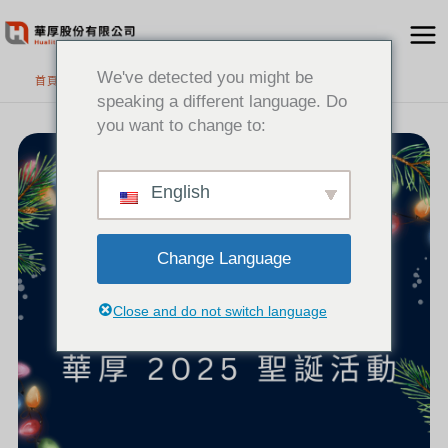
跳
至
主
We've detected you might be
首頁
要
speaking a different language. Do
內
you want to change to:
展
容
現
最
佳
團
隊
默
English
契：
華
厚
2025
聖
誕
活
動
Change Language
Close and do not switch language