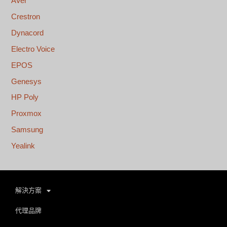
AVer
Crestron
Dynacord
Electro Voice
EPOS
Genesys
HP Poly
Proxmox
Samsung
Yealink
解決方案
代理品牌