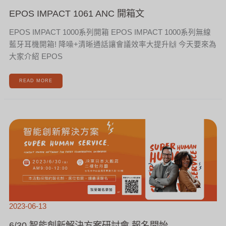
EPOS IMPACT 1061 ANC 開箱文
EPOS IMPACT 1000系列開箱 EPOS IMPACT 1000系列無線
藍牙耳機開箱! 降噪+清晰通話讓會議效率大提升🙌 今天要來為
大家介紹 EPOS
READ MORE
6/30
智
能
創
新
解
決
方
案
研
討
會
報
名
開
始
2023-06-13
6/30 智能創新解決方案研討會 報名開始