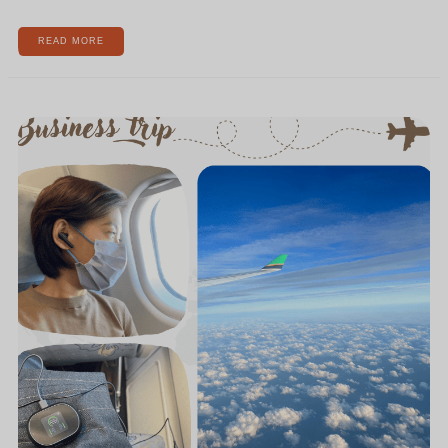
READ MORE
🧳
闆
娘
出
差
趣
出
差
必
備
利
器-
HP
POLY
商
務
耳
機