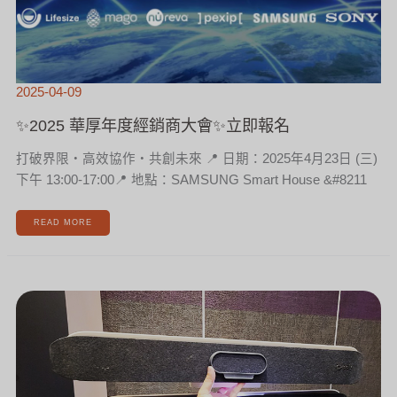
2025-04-09
✨2025 華厚年度經銷商大會✨立即報名
打破界限・高效協作・共創未來 📍 日期：2025年4月23日 (三)
下午 13:00-17:00📍 地點：SAMSUNG Smart House &#8211
READ MORE
HP
POLY
STUDIO
X52
搶
先
開
箱