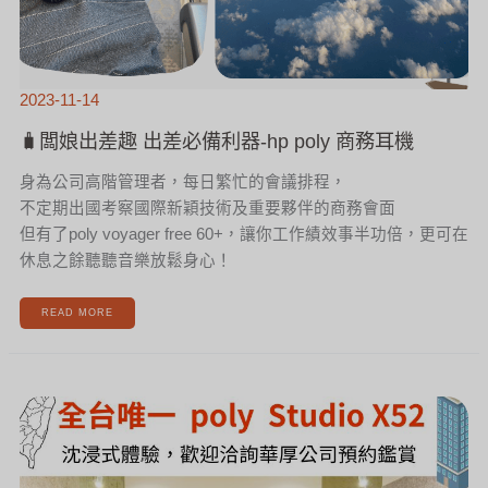
2023-11-14
🧳闆娘出差趣 出差必備利器-hp poly 商務耳機
身為公司高階管理者，每日繁忙的會議排程，
不定期出國考察國際新穎技術及重要夥伴的商務會面
但有了poly voyager free 60+，讓你工作績效事半功倍，更可在
休息之餘聽聽音樂放鬆身心！
READ MORE
全
台
唯
一
HP
POLY
STUDIO
X52
沈
浸
式