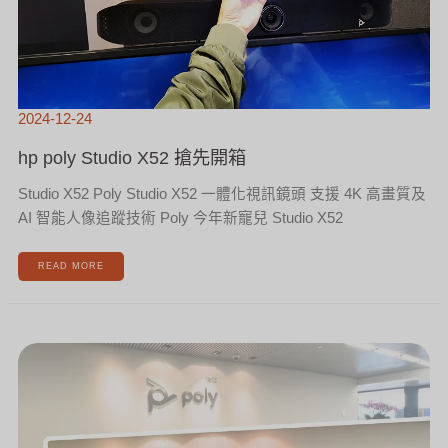
2024-12-24
hp poly Studio X52 搶先開箱
Studio X52 Poly Studio X52 一體化視訊鏡頭 支援 4K 高畫質及
AI 智能人像追蹤技術 Poly 今年新寵兒 Studio X52
READ MORE
🎉
華
厚-
台
灣
唯
一
代
理
商
參
訪
HP