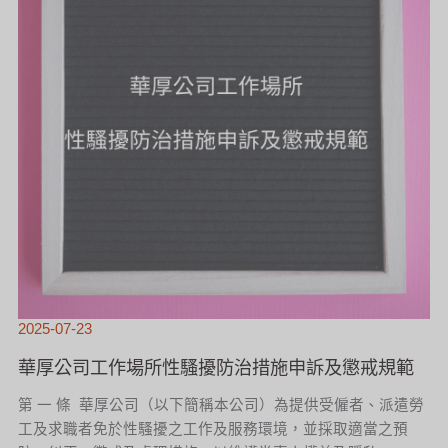
治
措
施
申
訴
及
懲
戒
規
範
2025-07-23
華厚公司工作場所性騷擾防治措施申訴及懲戒規範
第 一 條 華厚公司（以下簡稱本公司）為提供受僱者、派遣勞
工及求職者免於性騷擾之工作及服務環境，並採取適當之預