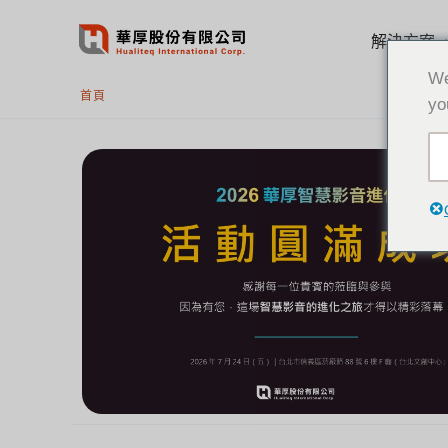
跳
至
解決方案
主
We
要
首頁
yo
內
容