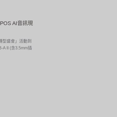
OS AI音訊現
新轉型盛會」活動到
A II (含3.5mm插