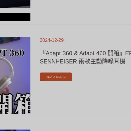
『ADAPT
360
2024-12-29
&
ADAPT
460
開
『Adapt 360 & Adapt 460 開箱』
箱』
EPOS
SENNHEISER
SENNHEISER 兩款主動降噪耳機
兩
款
主
動
降
噪
READ MORE
耳
機
『高
音