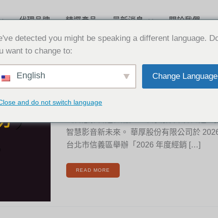
代理品牌
精選產品
最新消息
關於我們
've detected you might be speaking a different language. D
u want to change to:
2026
English
Change Language
華
2026-08-04
厚
年
度
經
2026 華厚年度經銷商大會圓滿成功
銷
Close and do not switch language
商
大
會
圓
《智慧影音進化論》匯聚原廠及業界先進，
滿
成
智慧影音新未來。 華厚股份有限公司於 2026 年
功
台北市信義區舉辦「2026 年度經銷 […]
READ MORE