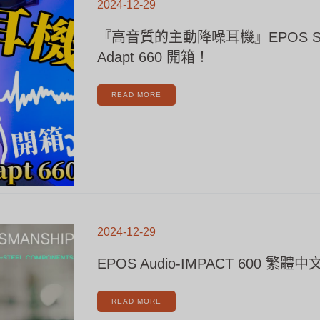
2024-12-29
質
的
主
動
『高音質的主動降噪耳機』EPOS SE
降
噪
耳
Adapt 660 開箱！
機』
EPOS
SENNHEISER
ADAPT
660
開
READ MORE
箱！
EPOS
AUDIO-
2024-12-29
IMPACT
600
繁
體
EPOS Audio-IMPACT 600 繁體
中
文
字
幕
READ MORE