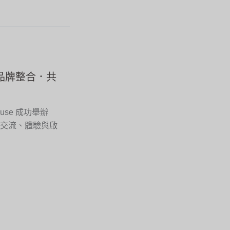
跨品牌整合．共
ouse 成功舉辦
滿交流、體驗與啟