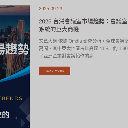
2026
台
2025-09-23
灣
會
議
室
2026 台灣會議室市場趨勢：會議
市
場
趨
系統的巨大商機
勢：
會
議
室
文章大綱 依據 Omdia 研究分析，全球會議室總
設
備
與
萬間，其中亞太地區占比高達 41%，約 1,8
會
議
室
了亞洲企業對會議協作的高
系
統
的
巨
大
READ MORE
商
機