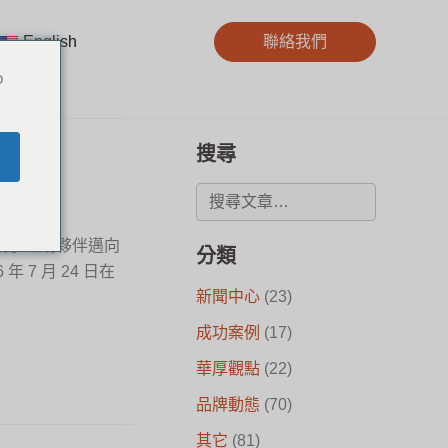
English
聯絡我們
o
搜尋
攜手經銷夥伴邁向
分類
 7 月 24 日在
新聞中心
(23)
成功案例
(17)
華厚觀點
(22)
品牌動態
(70)
其它
(81)