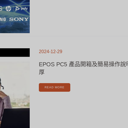
EPOS
PC5
2024-12-29
產
品
開
箱
EPOS PC5 產品開箱及簡易操作說明|H
及
簡
易
厚
操
作
說
明|HUALITEQ
華
厚
READ MORE