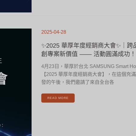
✨2025
華
2025-04-28
厚
年
度
經
✨2025 華厚年度經銷商大會✨｜
銷
商
大
創專案新價值 —— 活動圓滿成功！
會
✨
｜
跨
4月23日，華厚於台北 SAMSUNG Smart H
品
牌
整
【2025 華厚年度經銷商大會】，在這個充
合．
共
創
發的午後，我們邀請了來自全台各
專
案
新
價
值
READ MORE
——
活
動
圓
滿
成
功！