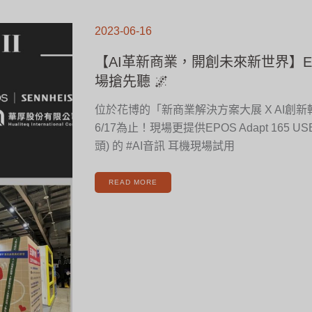
【AI
革
2023-06-16
新
商
業，
開
【AI革新商業，開創未來新世界】EP
創
未
來
場搶先聽 🌌
新
世
界】
EPOS
位於花博的「新商業解決方案大展 X AI創
AI
音
訊
6/17為止！現場更提供EPOS Adapt 165 USB-
現
場
搶
頭) 的 #AI音訊 耳機現場試用
先
聽
🌌
READ MORE