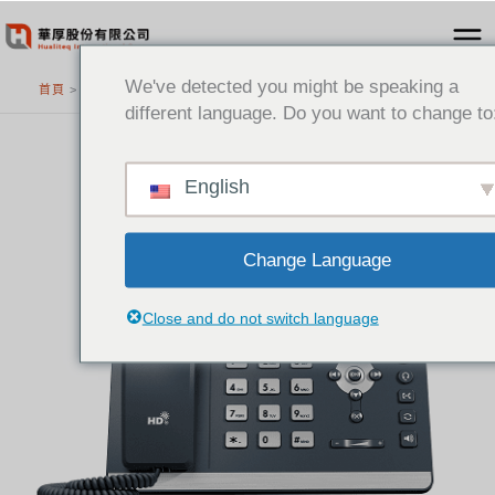
跳
至
主
We've detected you might be speaking a
首頁
>
精選產品
要
different language. Do you want to change to
內
容
English
Change Language
Close and do not switch language