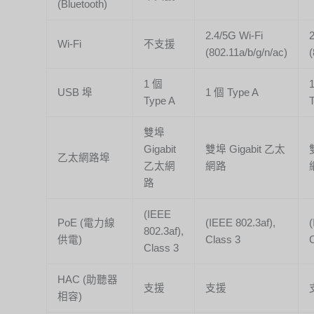
(Bluetooth)
2.4/5G Wi-Fi
Wi-Fi
不支援
(802.11a/b/g/n/ac)
(
1 個
USB 埠
1 個 Type A
Type A
雙埠
Gigabit
雙埠 Gigabit 乙太
乙太網路埠
乙太網
網路
路
(IEEE
PoE (電力線
(IEEE 802.3af),
(
802.3af),
供電)
Class 3
C
Class 3
HAC (助聽器
支援
支援
相容)