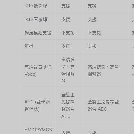
RJ9 聽筒埠
支援
支援
RJ9 耳機埠
支援
支援
擴展模組支援
不支援
不支援
壁掛
支援
支援
高清聽
高清語音 (HD
筒、高
高清聽筒、高清
Voice)
清揚聲
揚聲器
器
全雙工
AEC (聲學迴
免提揚
全雙工免提揚聲
聲消除)
聲器含
器含 AEC
AEC
YMDP/YMCS
支援
支援