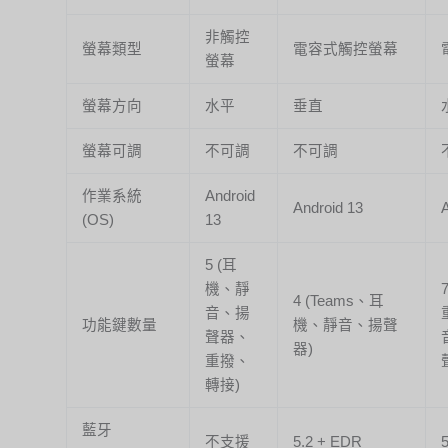
非觸控
螢幕類型
電容式觸控螢幕
螢幕
螢幕方向
水平
垂直
螢幕可調
不可調
不可調
作業系統
Android
Android 13
A
(OS)
13
5 (耳
機、靜
4 (Teams、耳
音、揚
功能鍵數量
機、靜音、揚聲
聲器、
器)
重撥、
轉接)
藍牙
不支援
5.2 + EDR