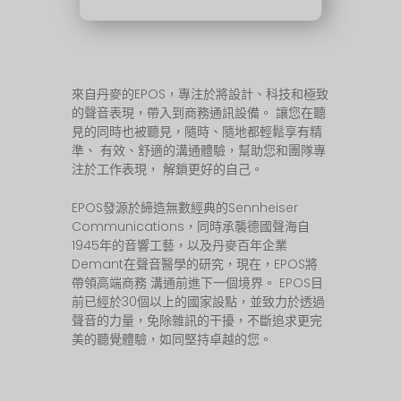
來自丹麥的EPOS，專注於將設計、科技和極致
的聲音表現，帶入到商務通訊設備。 讓您在聽
見的同時也被聽見，隨時、隨地都輕鬆享有精
準、 有效、舒適的溝通體驗，幫助您和團隊專
注於工作表現， 解鎖更好的自己。
EPOS發源於締造無數經典的Sennheiser
Communications，同時承襲德國聲海自
1945年的音響工藝，以及丹麥百年企業
Demant在聲音醫學的研究，現在，EPOS將
帶領高端商務 溝通前進下一個境界。 EPOS目
前已經於30個以上的國家設點，並致力於透過
聲音的力量，免除雜訊的干擾，不斷追求更完
美的聽覺體驗，如同堅持卓越的您。