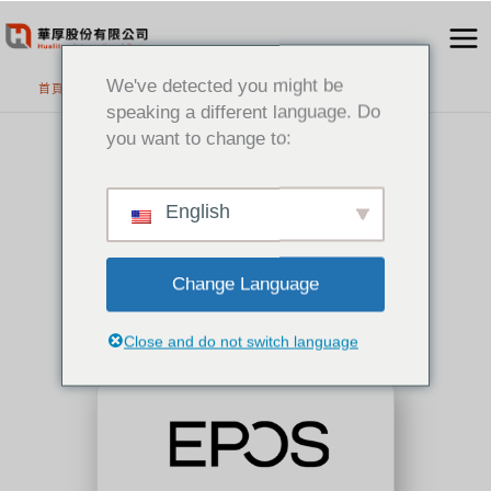
跳
至
主
We've detected you might be
首頁
>
代理品牌
要
speaking a different language. Do
內
you want to change to:
容
EPOS
頂尖音訊溝通品牌
English
Change Language
Close and do not switch language