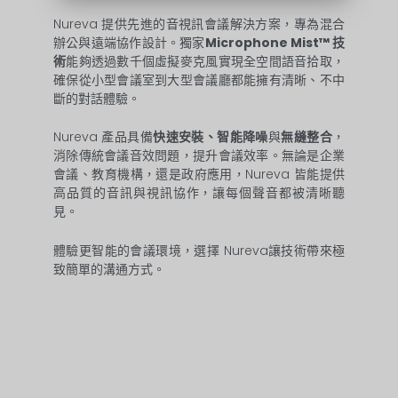
Nureva 提供先進的音視訊會議解決方案，專為混合
辦公與遠端協作設計。獨家
Microphone Mist™ 技
術
能夠透過數千個虛擬麥克風實現全空間語音拾取，
確保從小型會議室到大型會議廳都能擁有清晰、不中
斷的對話體驗。
Nureva 產品具備
快速安裝、智能降噪
與
無縫整合
，
消除傳統會議音效問題，提升會議效率。無論是企業
會議、教育機構，還是政府應用，Nureva 皆能提供
高品質的音訊與視訊協作，讓每個聲音都被清晰聽
見。
體驗更智能的會議環境，選擇 Nureva讓技術帶來極
致簡單的溝通方式。