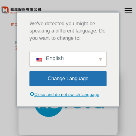
跳
至
主
We've detected you might be
首頁
>
代理品牌
要
speaking a different language. Do
內
you want to change to:
容
Nureva
重新定義現代辦公的音、視訊會議體驗
English
Change Language
Close and do not switch language