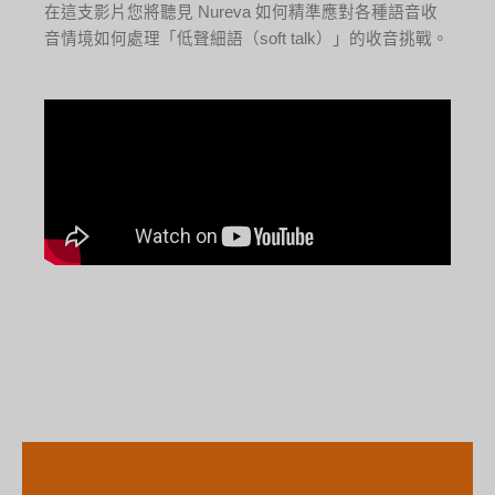
在這支影片您將聽見 Nureva 如何精準應對各種語音收
音情境如何處理「低聲細語（soft talk）」的收音挑戰。