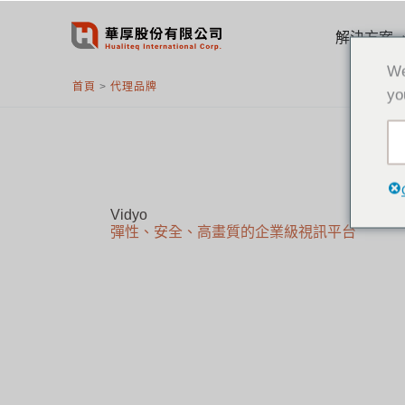
跳
至
解決方案
主
We
要
首頁
>
代理品牌
yo
內
容
Vidyo
彈性、安全、高畫質的企業級視訊平台