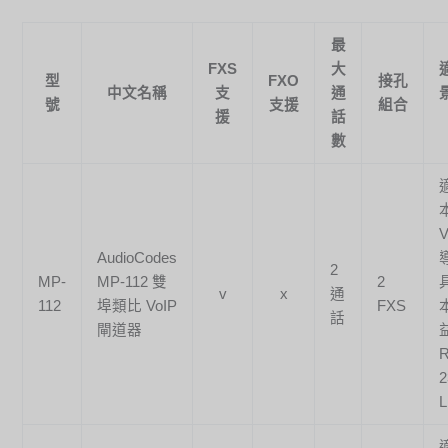
最
FXS
大
型
FXO
接孔
中文名稱
支
通
號
支援
組合
援
話
數
V
AudioCodes
2
MP-
MP-112 雙
2
v
x
通
112
埠類比 VoIP
FXS
話
閘道器
R
2
L