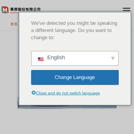
跳
至
主
We've detected you might be speaking
首頁
>
精選產品
要
a different language. Do you want to
內
change to:
容
English
Change Language
Close and do not switch language