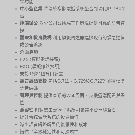
牆功能
中小型企業
將傳統模擬電話系統整合到現代IP PBX平
台
遠端辦公
為分公司或遠端工作環境提供可靠的語音連
接
醫療和教育機構
利用模擬閘道器連接現有的緊急通信
或公告系統
介面選項
FXS (模擬電話接頭)
FXO (模擬線路接頭)
支援4到24個端口配置
語音編碼支援
包括G.711、G.729和G.722等多種標準
語音編碼
管理與控制
提供直觀的Web界面，支援遠端配置與監
控
兼容性
與多數主流VoIP系統和會議平台無縫整合
提升傳統電話系統的投資價值
減少語音網絡轉型的複雜性和成本
提供企業級穩定性和可擴展性