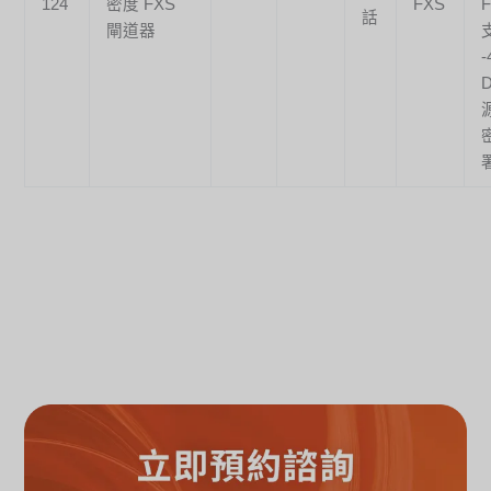
124
密度 FXS
FXS
話
閘道器
-