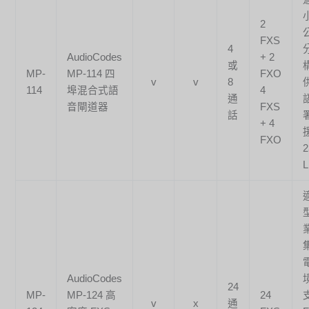
2
FXS
4
AudioCodes
+ 2
或
MP-
MP-114 四
FXO
v
v
8
114
埠混合式語
4
通
音閘道器
FXS
話
+ 4
FXO
2
L
AudioCodes
24
MP-
MP-124 高
24
v
x
通