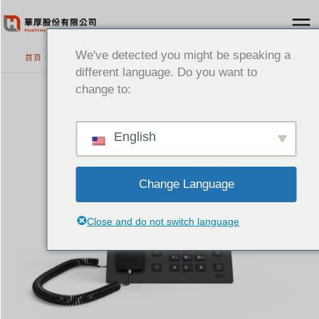
跳
至
主
We've detected you might be speaking a
首頁
>
精選產品
要
different language. Do you want to
內
change to:
容
English
Change Language
Close and do not switch language