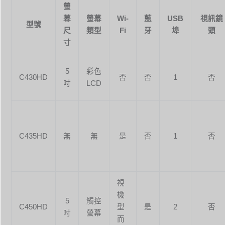
螢
幕
螢幕
Wi-
藍
USB
視訊鏡
型號
尺
類型
Fi
牙
埠
頭
寸
5
彩色
C430HD
否
否
1
否
吋
LCD
C435HD
無
無
是
否
1
否
視
機
5
觸控
C450HD
型
是
2
否
吋
螢幕
而