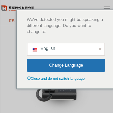
跳
至
主
We've detected you might be speaking a
首頁
>
精選產品
要
different language. Do you want to
內
change to:
容
English
Change Language
Close and do not switch language