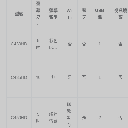
螢
幕
螢幕
Wi-
藍
USB
視訊鏡
型號
尺
類型
Fi
牙
埠
頭
寸
5
彩色
C430HD
否
否
1
否
吋
LCD
C435HD
無
無
是
否
1
否
視
機
5
觸控
C450HD
型
是
2
否
吋
螢幕
而