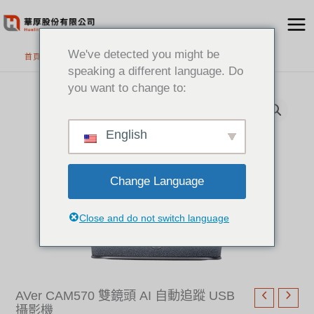
跳
至
主
We've detected you might be
首頁
>
精選產品
要
speaking a different language. Do
內
you want to change to:
容
English
Change Language
Close and do not switch language
AVer CAM570 雙鏡頭 AI 自動追蹤 USB
攝影機