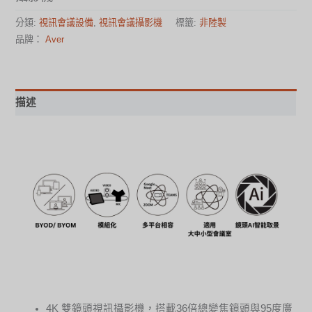
分類:
視訊會議設備
,
視訊會議攝影機
標籤:
非陸製
品牌：
Aver
描述
4K 雙鏡頭視訊攝影機，搭載36倍總變焦鏡頭與95度廣