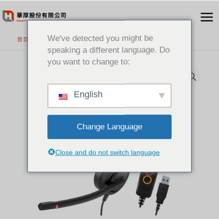
跳
至
主
We've detected you might be
首頁
>
精選產品
要
speaking a different language. Do
內
you want to change to:
容
English
Change Language
Close and do not switch language