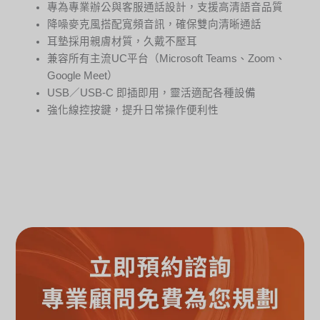
專為專業辦公與客服通話設計，支援高清語音品質
降噪麥克風搭配寬頻音訊，確保雙向清晰通話
耳墊採用親膚材質，久戴不壓耳
兼容所有主流UC平台（Microsoft Teams、Zoom、
Google Meet）
USB／USB-C 即插即用，靈活適配各種設備
強化線控按鍵，提升日常操作便利性