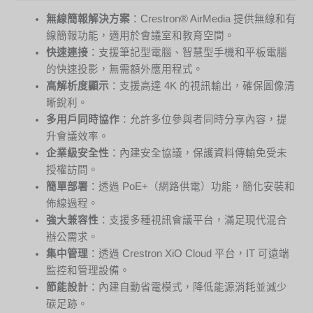
無線簡報解決方案
：Crestron® AirMedia 提供無線和有
線簡報功能，適用於會議室和教育空間。
快速連接
：支援筆記型電腦、智慧型手機和平板電腦
的快速投影，無需額外應用程式。
高解析度顯示
：支援高達 4K 的視訊輸出，確保圖像清
晰銳利。
多用戶同時協作
：允許多位參與者同時分享內容，提
升會議效率。
企業級安全性
：內建安全協議，保護資料傳輸免受未
授權訪問。
簡單部署
：透過 PoE+（網路供電）功能，簡化安裝和
佈線過程。
強大兼容性
：支援多種視訊會議平台，滿足現代混合
辦公需求。
集中管理
：透過 Crestron XiO Cloud 平台，IT 可遠端
監控和管理設備。
節能設計
：內建自動省電模式，降低能源消耗並減少
碳足跡。