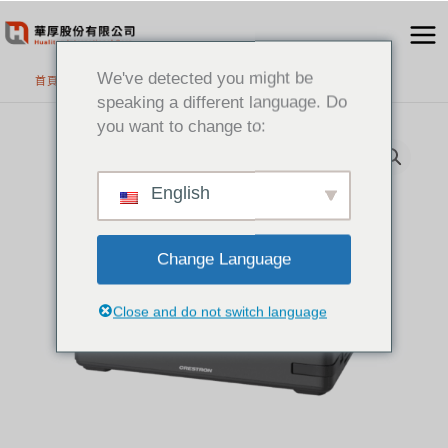
跳
至
主
We've detected you might be
首頁
>
精選產品
要
speaking a different language. Do
內
you want to change to:
容
English
Change Language
Close and do not switch language