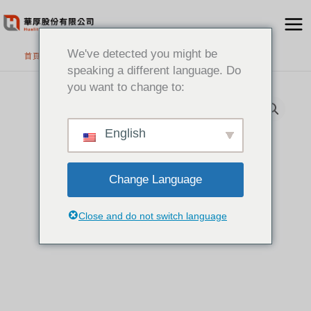
跳
至
主
We've detected you might be
首頁
>
精選產品
要
speaking a different language. Do
內
you want to change to:
容
English
Change Language
Close and do not switch language