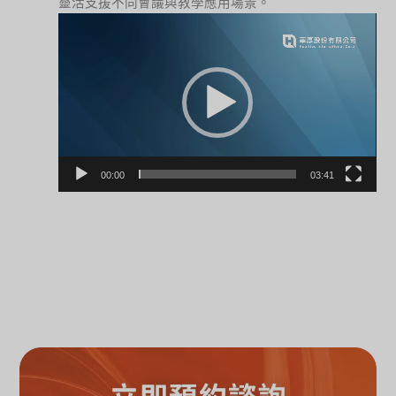
靈活支援不同會議與教學應用場景。
視
訊
播
放
器
00:00
03:41