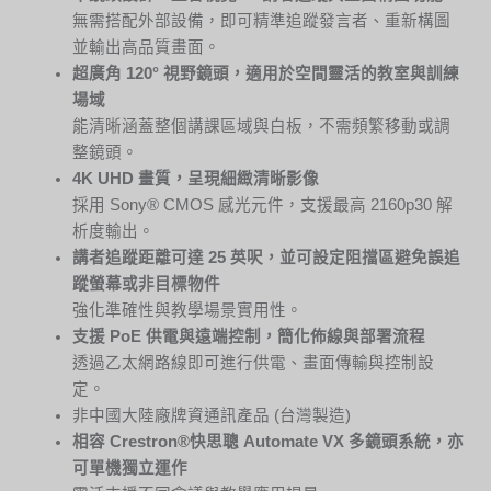
無需搭配外部設備，即可精準追蹤發言者、重新構圖
並輸出高品質畫面。
超廣角 120° 視野鏡頭，適用於空間靈活的教室與訓練
場域
能清晰涵蓋整個講課區域與白板，不需頻繁移動或調
整鏡頭。
4K UHD 畫質，呈現細緻清晰影像
採用 Sony® CMOS 感光元件，支援最高 2160p30 解
析度輸出。
講者追蹤距離可達 25 英呎，並可設定阻擋區避免誤追
蹤螢幕或非目標物件
強化準確性與教學場景實用性。
支援 PoE 供電與遠端控制，簡化佈線與部署流程
透過乙太網路線即可進行供電、畫面傳輸與控制設
定。
非中國大陸廠牌資通訊產品 (台灣製造)
相容 Crestron®快思聰 Automate VX 多鏡頭系統，亦
可單機獨立運作