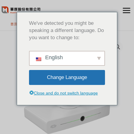
跳
至
主
We've detected you might be
首頁
>
精選產品
要
speaking a different language. Do
內
you want to change to:
容
English
Change Language
Close and do not switch language