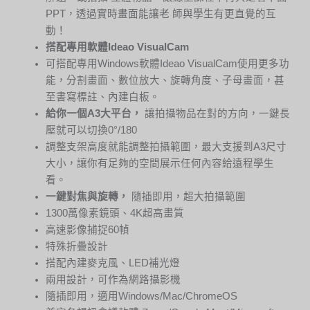
PPT，透過實時畫面能讓老 師與學生有更直覺的互
動！
搭配專用軟體Ideao VisualCam
可搭配專用Windows軟體Ideao VisualCam使用更多功
能，分割畫面、數位放大、旋轉角度、子母畫面，甚
至書寫標註、內建白板。
給你一個A3大平台，
讓拍攝物品在對的方向，一鍵長
壓就可以切換0°/180
調整支架高度就能調整拍攝範圍，最大支援到A3尺寸
大小，讓你有足夠的空間展示任何內容給遠程學生
看。
一鍵對焦與旋轉，
隨插即用，超大拍攝範圍
1300萬像素鏡頭、4K超高畫質
高速影像捕捉60幀
特殊折疊設計
搭配內建麥克風、LED補光燈
兩用設計，可作為網路攝影機
隨插即用，適用Windows/Mac/ChromeOS