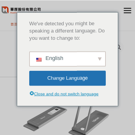
跳
至
主
We've detected you might be
首頁
>
精選產品
要
speaking a different language. Do
內
you want to change to:
容
English
Change Language
Close and do not switch language