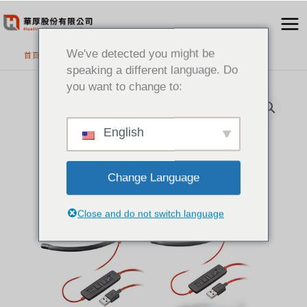
跳
至
主
We've detected you might be
首頁
>
精選產品
要
speaking a different language. Do
內
you want to change to:
容
English
Change Language
Close and do not switch language