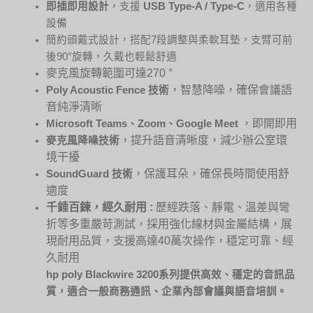
即插即用設計
，支援
USB Type-A / Type-C
，適用各種
設備
簡約頭戴式設計，搭配7段調整與柔軟耳墊，支臂可前
後90°旋轉，久戴也輕鬆舒適
麥克風旋轉範圍可達270 °
，智慧降噪，確保會議語
Poly Acoustic Fence
技術
音純淨清晰
，即開即用
Microsoft Teams
、
Zoom
、
Google Meet
，提升語音清晰度，減少辦公室環
麥克風降噪技術
境干擾
，保護耳朵，確保長時間使用舒
SoundGuard
技術
適度
千錘百鍊，經久耐用
:
歷經跌落、靜電、溫差與彎
折等多重嚴苛測試，採用強化線材與金屬結構，展
現耐用品質，支援高達40萬次操作，穩定可靠、經
久耐用
hp poly
Blackwire
3200
系列提供高效、穩定的音訊品
質，適合一般商務通訊、企業內部會議與語音培訓。