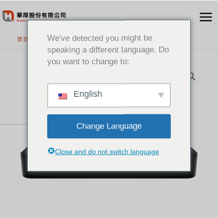
跳
至
主
We've detected you might be
首頁
>
精選產品
要
speaking a different language. Do
內
you want to change to:
容
English
Change Language
Close and do not switch language