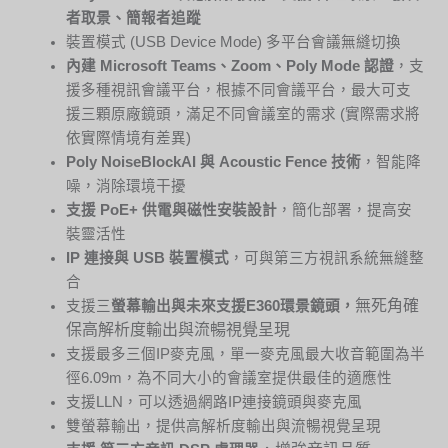
者取景、簡報者追蹤
裝置模式 (USB Device Mode) 多平台會議無縫切換
內建
Microsoft Teams
、
Zoom
、
Poly Mode
認證
，支
援多種視訊會議平台，根據不同會議平台，最大可支
援三顆原廠鏡頭，滿足不同會議室的需求 (實際需求將
依實際情境有差異)
Poly
NoiseBlockAI
與
Acoustic Fence
技術
，智能降
噪，消除環境干擾
支援
PoE+
供電與磁性安裝設計
，簡化部署，提高安
裝靈活性
IP
連接與
USB
裝置模式
，可與第三方視訊系統無縫整
合
無死角確
支援三
螢幕輸出與未來支援
E360
環景鏡頭，
保高解析度輸出與流暢視覺呈現
支援最多三個IP麥克風，單一麥克風最大收音範圍為半
徑6.09m，為不同大小的會議室提供最佳的適應性
支援LLN，可以透過網路IP連接鏡頭與麥克風
雙螢幕輸出，提供高解析度輸出與流暢視覺呈現