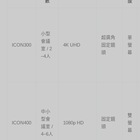
數
援
小型
超廣角
單
會議
ICON300
4K UHD
固定鏡
螢
室 / 2
頭
幕
–4人
中小
雙
型會
固定鏡
ICON400
1080p HD
螢
議室 /
頭
幕
4–6人