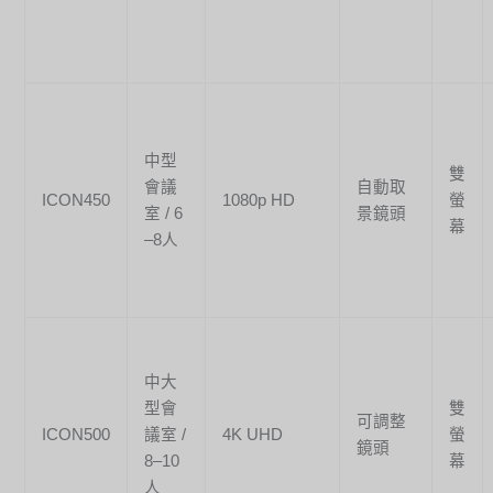
中型
雙
會議
自動取
ICON450
1080p HD
螢
室 / 6
景鏡頭
幕
–8人
中大
型會
雙
可調整
ICON500
議室 /
4K UHD
螢
鏡頭
8–10
幕
人