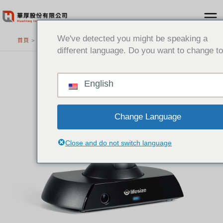
跳
至
主
We've detected you might be speaking a
首頁
>
精選產品
要
different language. Do you want to change to
內
容
English
Change Language
Close and do not switch language