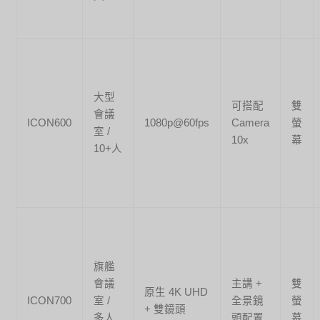
大型
可搭配
雙
會議
ICON600
1080p@60fps
Camera
螢
室 /
10x
幕
10+人
旗艦
會議
主講 +
雙
原生 4K UHD
ICON700
室 /
全景鏡
螢
+ 雙鏡頭
多人
頭配置
幕