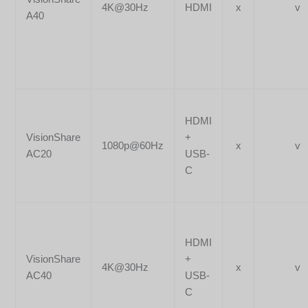
4K@30Hz
HDMI
x
v
A40
HDMI
VisionShare
+
1080p@60Hz
x
v
AC20
USB-
C
HDMI
VisionShare
+
4K@30Hz
x
v
AC40
USB-
C