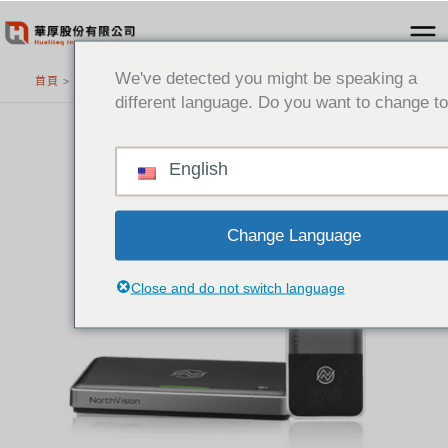
跳
至
主
We've detected you might be speaking a
首頁
>
精選產品
要
different language. Do you want to change to
內
容
English
Change Language
Close and do not switch language