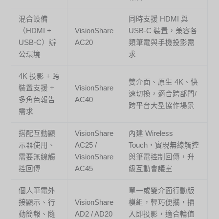
混合設備
同時支援 HDMI 與
（HDMI +
VisionShare
USB-C 裝置，兼容各
USB-C）辦
AC20
類筆電與手機投影需
公環境
求
4K 投影 + 跨
雙介面、原生 4K、快
裝置支援 +
VisionShare
速切換，適合跨部門/
多角色報告
AC40
跨平台大型協作場景
需求
搭配互動顯
VisionShare
內建 Wireless
示器使用、
AC25 /
Touch，實現無線觸控
需要無線觸
VisionShare
與筆電控制回傳，升
控回傳
AC45
級互動會議室
個人筆電外
單一或雙介面行動版
接顯示、行
VisionShare
模組，輕巧便攜，插
動簡報、隨
AD2 / AD20
入即投影，適合輪值