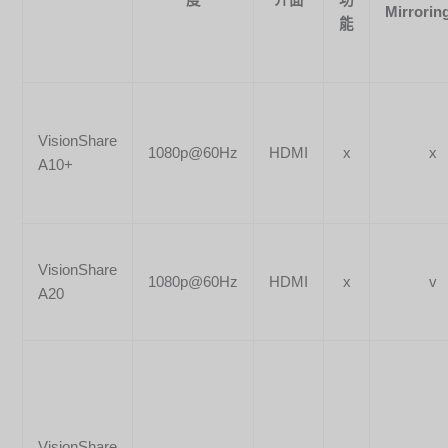
度
介面
功
Mirrorin
能
VisionShare
1080p@60Hz
HDMI
x
x
A10+
VisionShare
1080p@60Hz
HDMI
x
v
A20
VisionShare