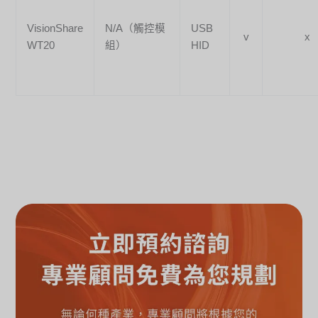
VisionShare
N/A（觸控模
USB
v
x
WT20
組）
HID