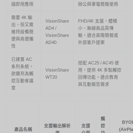
插即用應用
辦公與筆電簡報使用
需要 4K 輸
VisionShare
FHD/4K 支援，體積
出、但又需
AD4 /
小、無線高品質傳
維持設備簡
VisionShare
輸，適合高階簡報或
便與高便攜
AD40
外部客戶提案
性
已建置 AC
搭配 AC25 / AC45 使
系列系統，
VisionShare
用，提供 4K 多點觸控
欲擴充為觸
WT20
回傳功能，適合教育
控互動會議
與互動報告需求
室
觸
BYO
支援輸出解析
支援
控
產品名稱
(AirPla