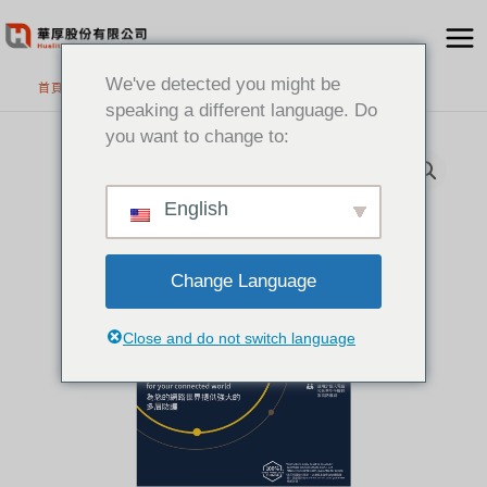
跳
至
主
We've detected you might be
首頁
>
精選產品
要
speaking a different language. Do
內
you want to change to:
容
English
Change Language
Close and do not switch language