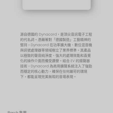
源自德國的 Dynacord，是頂尖音訊電子工程
的代名詞。憑藉著對「德國製造」工藝精神的
堅持，Dynacord 在功率擴大機、數位混音機
與訊號處理器等領域樹立了業界標準。其產品
以極致的聲音純淨度、強大的處理效能和直覺
化的操作介面而備受讚譽。結合 EV 的揚聲器
技術，Dynacord 為商用擴聲系統注入了強勁
而穩定的核心動力，確保在任何嚴苛的環境
下，都能呈現完美無瑕的音場表現。
Bosch 集團