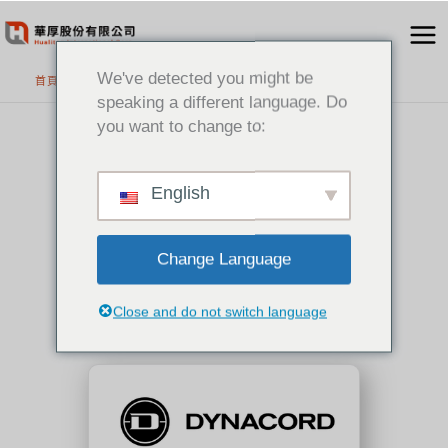
跳
至
主
We've detected you might be
首頁
>
代理品牌
要
speaking a different language. Do
內
you want to change to:
容
Dynacord
全球領先的商用擴聲系統
English
Change Language
Close and do not switch language