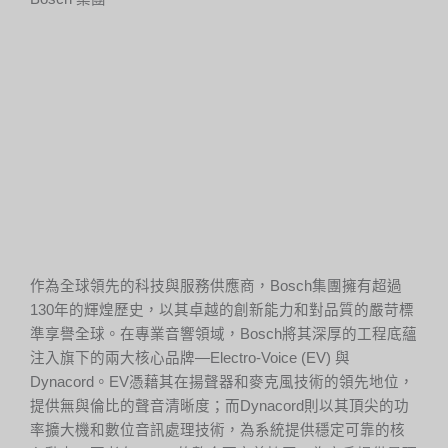
作為全球領先的科技與服務供應商，Bosch集團擁有超過
130年的輝煌歷史，以其卓越的創新能力和對品質的嚴苛標
準享譽全球。在專業音響領域，Bosch將其深厚的工程底蘊
注入旗下的兩大核心品牌—Electro-Voice (EV) 與
Dynacord。EV憑藉其在揚聲器和麥克風技術的領先地位，
提供無與倫比的聲音清晰度；而Dynacord則以其頂尖的功
率擴大機和數位音訊處理技術，為系統提供穩定可靠的核