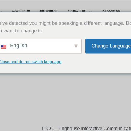
代理品牌
精選產品
最新消息
關於我們
've detected you might be speaking a different language. D
u want to change to:
English
Change Language
Close and do not switch language
EICC – Enghouse Interactive Communicat