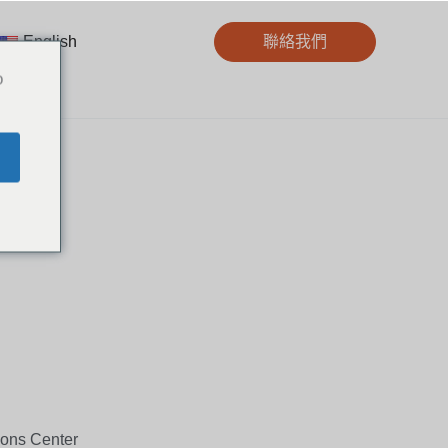
English
聯絡我們
o
ions Center