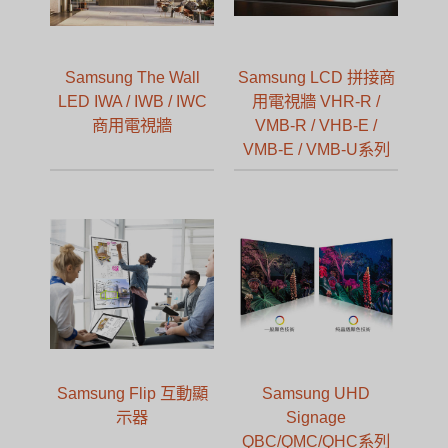
Samsung The Wall
Samsung LCD 拼接商
LED IWA / IWB / IWC
用電視牆 VHR-R /
商用電視牆
VMB-R / VHB-E /
VMB-E / VMB-U系列
Samsung Flip 互動顯
Samsung UHD
示器
Signage
QBC/QMC/QHC系列