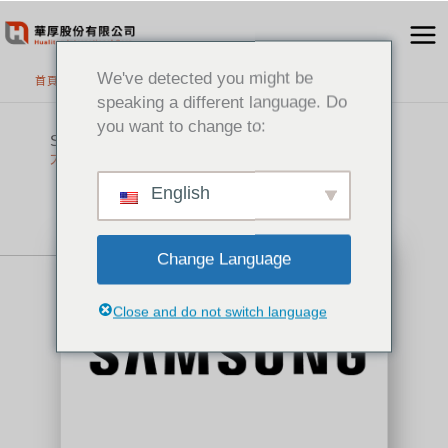
跳
至
主
We've detected you might be
首頁
>
代理品牌
要
speaking a different language. Do
內
you want to change to:
容
Samsung​
大型商用顯示器和智慧看板解決方案​
English
Change Language
Close and do not switch language