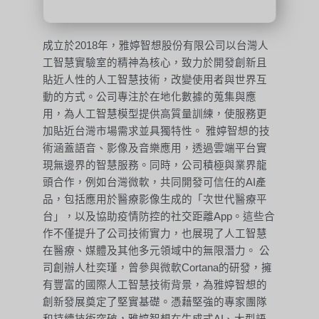
成立於2018年，雅婷智想股份有限公司以台灣人
工智慧實驗室的精神為核心，致力於開發創新且
貼近人性的人工智慧技術，改變使用者與世界互
動的方式。公司專注於在地化數據的蒐集與應
用，為人工智慧模型提供高質量訓練，使服務更
加貼近台灣市場需求並具獨特性。 雅婷智想的技
術涵蓋語音、影像及音樂應用，透過雲端平台實
現無邊界的智慧服務。同時，公司積極與業界龍
頭合作，例如台灣微軟，共同開發可信任的AI產
品，包括應用於醫療影像生成的「次世代醫療平
台」，以及協助疫情防控的社交距離App。這些合
作不僅提升了公司技術實力，也展現了人工智慧
在醫療、媒體及其他多元領域中的無限潛力。 公
司創辦人杜奕瑾，曾參與微軟Cortana的研發，擁
有豐富的國際人工智慧技術背景，為雅婷智想的
創新發展奠定了堅實基礎。憑藉堅強的專家團隊
和持續技術突破，雅婷智想在生成式AI、大型語