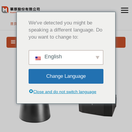
跳
至
主
We've detected you might be
首頁
>
商用音響
要
speaking a different language. Do
內
you want to change to:
容
搜尋與篩選
English
Change Language
Close and do not switch language