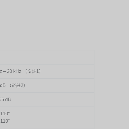
Hz – 20 kHz （※註1）
5 dB （※註2）
65 dB
110°
110°