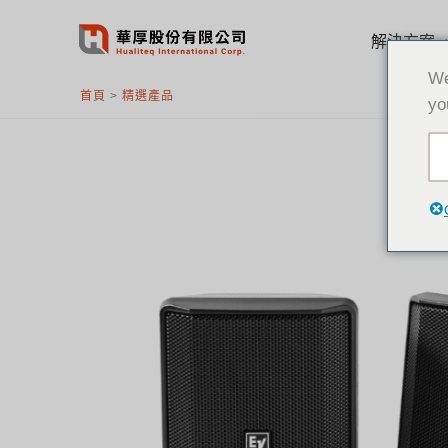
跳
至
解決方案
主
We
要
首頁
>
精選產品
yo
內
容