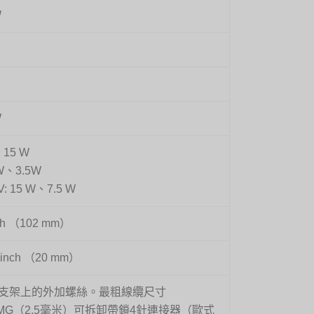
W
W
: 15 W
 W、3.5W
V: 15 W、7.5 W
nch （102 mm）
5 inch （20 mm）
支架上的外加螺絲。最粗線纜尺寸
AMG（2.5毫米）可拆卸帶鎖4針連接器（歐式