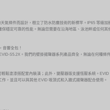
苛的天氣條件而設計，樹立了防水防塵技術的新標竿。IP65 等級加船
穩定可靠的性能。無論您需要在沿海地區、泳池畔或任何其他惡劣環
一支，音響全包！
首選 EVID-S5.2X。我們的壁掛揚聲器系列產品齊全，無論在
色，可輕鬆塗漆搭配室內裝潢；此外，變壓器版支援恆壓系統。EVI
作，並且可以與其他 EVID 吸頂式和入牆式揚聲器配合使用。