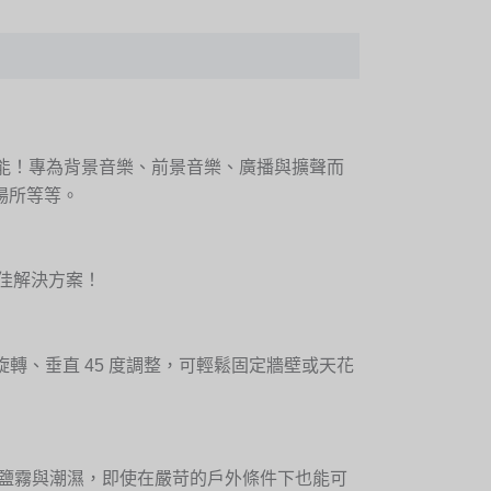
卓越的性能！專為背景音樂、前景音樂、廣播與擴聲而
場所等等。
絕佳解決方案！
0 度旋轉、垂直 45 度調整，可輕鬆固定牆壁或天花
、鹽霧與潮濕，即使在嚴苛的戶外條件下也能可