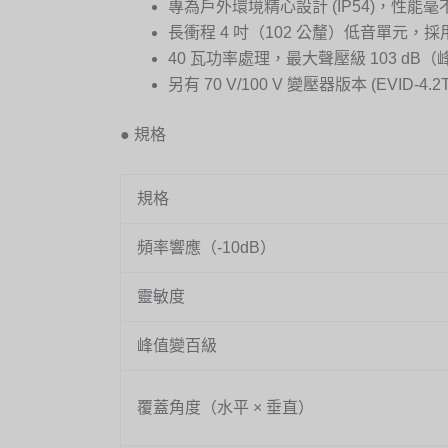
專為戶外環境精心設計 (IP54)，性能毫
長衝程 4 吋（102 公釐）低音單元，採用
40 瓦功率處理，最大聲壓級 103 dB（峰值
另有 70 V/100 V 變壓器版本 (EVID
● 規格
規格
頻率響應（-10dB）
靈敏度
峰值變百級
覆蓋角度（水平 × 垂直）