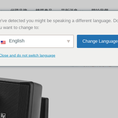
代理品牌
精選產品
最新消息
關於我們
've detected you might be speaking a different language. D
u want to change to:
English
Change Language
Electro-Voice EV
白
Close and do not switch language
分類:
壁掛音響
,
商用音響