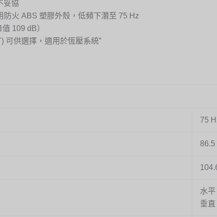
不妥協
防火 ABS 塑膠外殼，低頻下潛至 75 Hz
 109 dB）
-4.2T) 可供選擇，適用於恆壓系統”
75 
86.
104.
水平 
垂直 