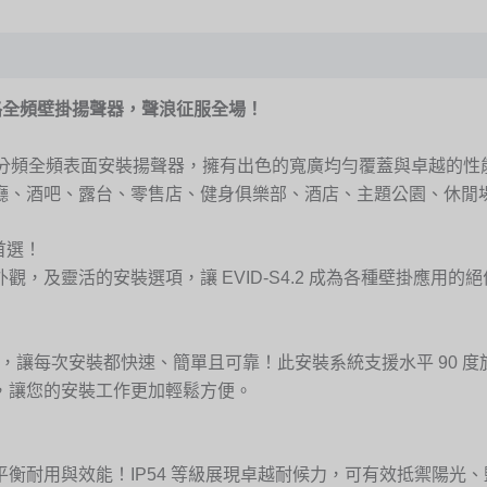
吋高性能雙音路全頻壁掛揚聲器，聲浪征服全場！
02 公釐) 兩分頻全頻表面安裝揚聲器，擁有出色的寬廣均勻覆蓋與
廳、酒吧、露台、零售店、健身俱樂部、酒店、主題公園、休閒
首選！
，及靈活的安裝選項，讓 EVID-S4.2 成為各種壁掛應用的
ce 獨創安裝系統，讓每次安裝都快速、簡單且可靠！此安裝系統支援水平 9
，讓您的安裝工作更加輕鬆方便。
衡耐用與效能！IP54 等級展現卓越耐候力，可有效抵禦陽光