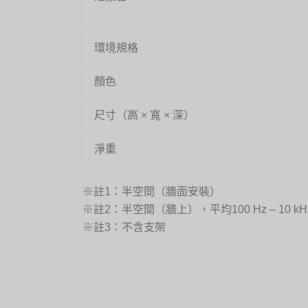
環境規格
顏色
尺寸（高 × 寬 × 深）
淨重
※註1：半空間（牆面安裝）
※註2：半空間（牆上），平均100 Hz – 10 kHz,
※註3：不含支架