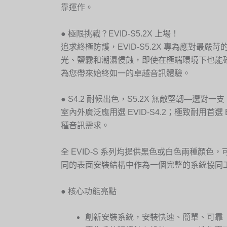
靠運作。
● 極限挑戰？EVID-S5.2X 上場！
追求終極防護，EVID-S5.2X 專為應對最嚴
光、鹽霧和潮濕侵蝕，即使在極端環境下也能確保
為您帶來始終如一的卓越音訊體驗。
● S4.2 耐候出色，S5.2X 無敵堅韌—選對
室內外廣泛應用選 EVID-S4.2；極致耐用
種音訊需求。
全 EVID-S 系列均提供黑色或白色兩種顏
同的表面安裝結構中作為一個完整的系統協同工
● 核心功能亮點
創新安裝系統，安裝快速、簡單、可靠