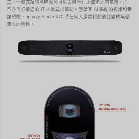
生。一體式結構意味著您可以丟棄所有那些煩人的電纜，而
不必再打擾您的 IT 人員尋求幫助。憑藉其 AI 驅動的視訊和音
訊體驗，hp poly Studio X70 將任何大房間視頻通話變成無憂
無慮的樂趣。