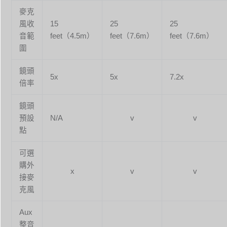
麥克
風收
15
25
25
音範
feet（4.5m）
feet（7.6m）
feet（7.6m）
圍
鏡頭
5x
5x
7.2x
倍率
鏡頭
預設
N/A
v
v
點
可選
購外
x
v
v
接麥
克風
Aux
整音