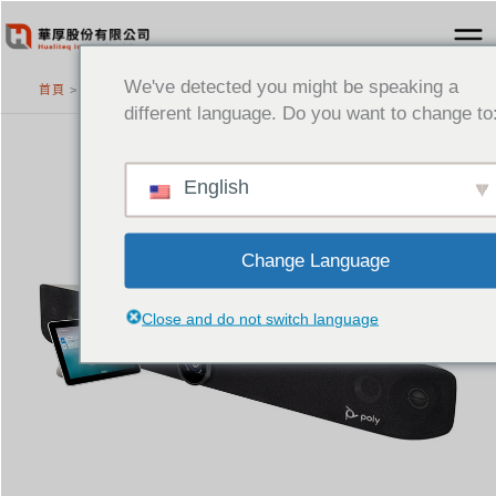
跳
至
主
We've detected you might be speaking a
首頁
>
精選產品
要
different language. Do you want to change to
內
容
English
Change Language
Close and do not switch language