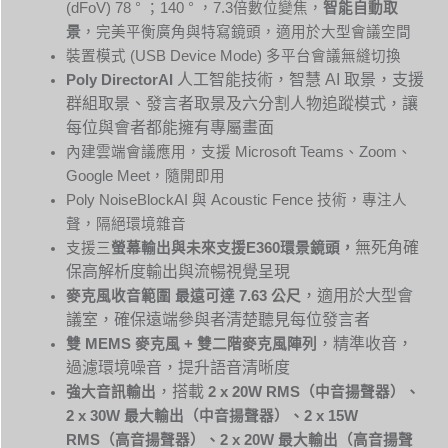
(dFoV) 78 ° ；140 ° ，7.3倍數位變焦，
智能自動取
景
，完美平衡廣角與特寫鏡頭，適用於大型會議空間
裝置模式 (USB Device Mode) 多平台會議無縫切換
人工智能技術，智慧 AI 取景，支援
Poly DirectorAI
群組取景、發言者取景及六分割人物追蹤模式，讓
每位與會者都能擁有專屬畫面
內建雲端會議應用，支援 Microsoft Teams、Zoom、
Google Meet，隨開即用
Poly NoiseBlockAI 與 Acoustic Fence 技術，專注人
聲，隔絕環境雜音
無死角確
支援三
螢幕輸出與未來支援
E360
環景鏡頭，
保高解析度輸出與流暢視覺呈現
，適用於大型會
麥克風收音範圍
最遠可達
7.63
公尺
議室，確保遠端參與者清楚聽見每位發言者
，精準收音，
雙
MEMS
麥克風
+
雙二階麥克風陣列
過濾環境噪音，提升語音清晰度
，搭載
強大音訊輸出
2 x 20W RMS
（中音揚聲器）、
2 x 30W
最大輸出（中音揚聲器）、
2 x 15W
RMS
（高音揚聲器）、
2 x 20W
最大輸出（高音揚聲