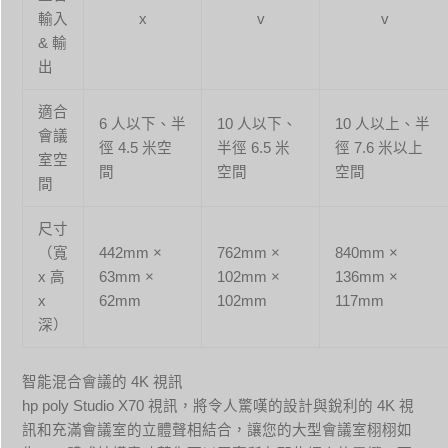
輸入
x
v
v
& 輸
出
適合
6 人以下、半
10 人以下、
10 人以上、半
會議
徑 4.5 米空
半徑 6.5 米
徑 7.6 米以上
室空
間
空間
空間
間
尺寸
（寬
442mm ×
762mm ×
840mm ×
x 高
63mm ×
102mm ×
136mm ×
x
62mm
102mm
117mm
深）
智能混合會議的 4K 視訊
hp poly Studio X70 視訊，將令人驚嘆的設計與銳利的 4K 視
訊和充滿會議室的立體聲相結合，讓您的大型會議室栩栩如