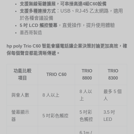
支援無線菊鏈擴展，可串接高達
4
組
C60
設備
：USB、RJ-45 乙太網路，適用
支援多種連接方式
於各種會議設備
，直覺操作，提升使用體驗
5
吋
LCD
觸控螢幕
墨西哥製造
hp poly Trio C60 智能會議電話讓企業決策討論更加高效，確
保每個聲音都能清晰傳遞。
功能比較
TRIO
TRIO
TRIO C60
項目
8800
8300
8 人以
最多 5 個
與會人數
8 人以上
上
人
螢幕顯示
5 吋彩
3.5 吋
5 吋彩色觸控
器
色觸控
LED
6.1m /