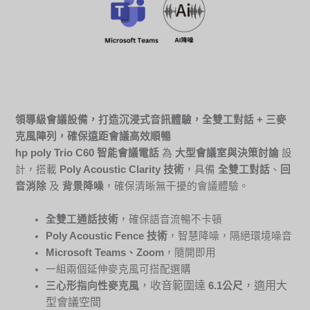
領導級會議設備，打造沉浸式音訊體驗，
全雙工對話
+
三麥
克風陣列，確保遠距會議高效順暢
hp poly Trio C60 智能會議電話
為
大型會議室與決策討論
設
計，搭載
Poly Acoustic Clarity
技術
，具備
全雙工對話
、
回
音消除
及
背景降噪
，確保清晰無干擾的會議體驗。
全雙工通話技術
，確保語音流暢不卡頓
Poly Acoustic Fence
技術
，智慧降噪，隔絕環境噪音
Microsoft Teams
、
Zoom
，隨開即用
一組兩個延伸麥克風可搭配選購
，收音範圍達
，適用大
三心形指向性麥克風
6.1
公尺
型會議空間