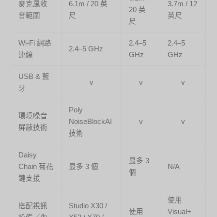
麥克風收
6.1m / 20 英
3.7m / 12
20 英
音範圍
尺
英尺
尺
Wi-Fi 網路
2.4–5
2.4–5
2.4–5 GHz
連線
GHz
GHz
USB & 藍
v
v
v
牙
Poly
環境噪音
NoiseBlockAI
v
v
屏蔽技術
技術
Daisy
最多 3
Chain 菊花
最多 3 個
N/A
個
鏈支援
使用
搭配視訊
Studio X30 /
使用
Visual+