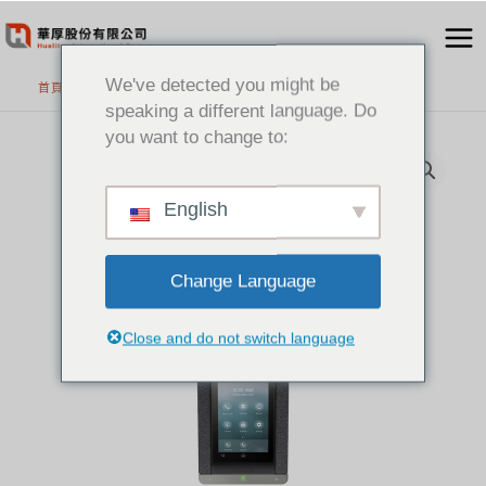
跳
至
主
We've detected you might be
首頁
>
精選產品
要
speaking a different language. Do
內
you want to change to:
容
English
Change Language
Close and do not switch language