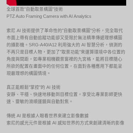
全球首款”自動取景構圖”技術
PTZ Auto Framing Camera with AI Analytics
索尼 AI 技術提供了革命性的”自動取景構圖”分析，完全取代
市面上帶有自動追蹤功能卻又受限於無法精準傳遞理想構圖
的攝影機。SRG-A40/A12 利用強大的 AI 智慧分析，偵測的
不再只是目標人物，更加了”取景功能”來運算環境中各位置的
角度與間距，如專業相機觀景窗裡的九宮格，能將目標隨心
所欲的配置在畫面中的任何位置，在面對各種應用下都能呈
現最理想的構圖情境。
真正能輕鬆”掌控”的 AI 技術
安靜、平穩、快速地移動到目標位置，享受比專業影師更快
速、靈敏的滑順運鏡與自動對焦。
傳統 AI 是根據人眼看世界來建立影像數據
索尼的感光元件是根據 AI 感知世界的方式來創建清晰的影像