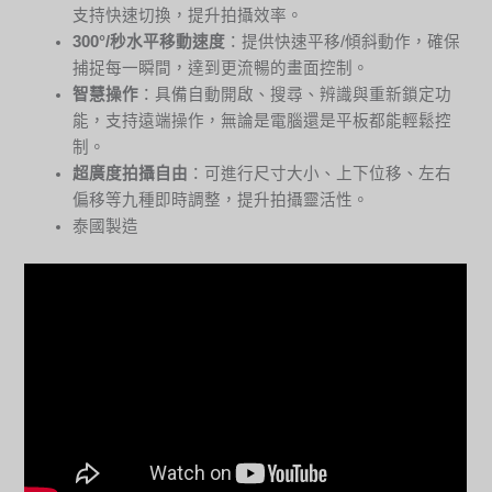
支持快速切換，提升拍攝效率。
300°/秒水平移動速度
：提供快速平移/傾斜動作，確保
捕捉每一瞬間，達到更流暢的畫面控制。
智慧操作
：具備自動開啟、搜尋、辨識與重新鎖定功
能，支持遠端操作，無論是電腦還是平板都能輕鬆控
制。
超廣度拍攝自由
：可進行尺寸大小、上下位移、左右
偏移等九種即時調整，提升拍攝靈活性。
泰國製造