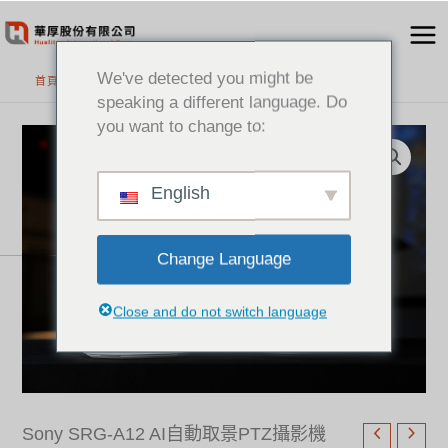
跳
至
主
We've detected you might be
首頁
>
精選產品
要
speaking a different language. Do
內
you want to change to:
容
English
Change Language
Close and do not switch language
Sony SRG-A12 AI自動取景PTZ攝影機