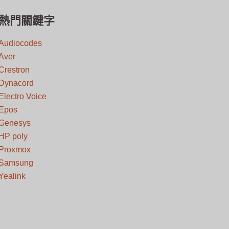
熱門關鍵字
Audiocodes
Aver
Crestron
Dynacord
Electro Voice
Epos
Genesys
HP poly
Proxmox
Samsung
Yealink