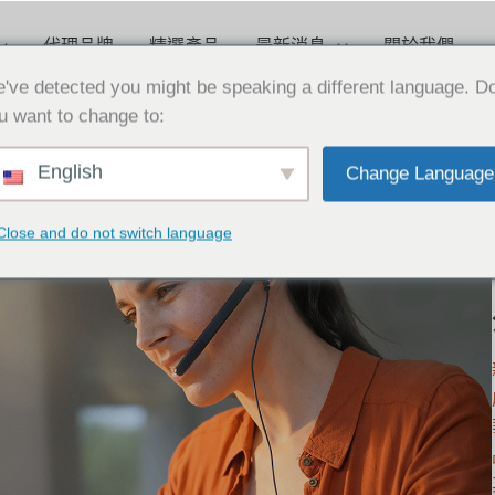
代理品牌
精選產品
最新消息
關於我們
've detected you might be speaking a different language. D
u want to change to:
English
Change Language
Close and do not switch language