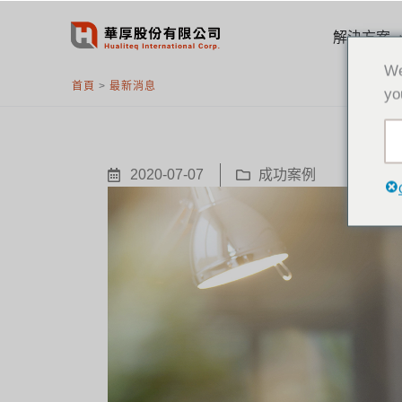
跳
至
解決方案
主
We
要
首頁
>
最新消息
yo
內
容
2020-07-07
成功案例