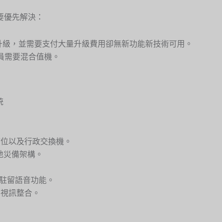
要優先解決：
舊無法升級，並需要支付大量升級費用卻無新功能新技術可用。
人員需要混合值機。
統
括客服席位以及行政交換機。
SIP 異地災備架構。
g – 話務駐留語音功能。
字交談、視訊整合。