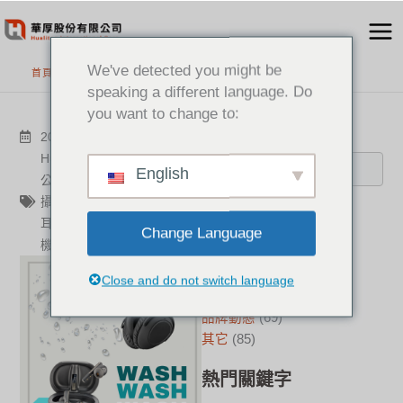
跳
至
主
We've detected you might be
首頁
>
最新消息
要
speaking a different language. Do
內
you want to change to:
容
搜尋
2023-05-30
其它
Hualiteq
,
華厚
,
耳機
,
混合辦
English
公
,
視訊協作
,
遠距通訊
,
智能
攝影機
,
耳機清潔
,
清潔
,
藍芽
分類
耳機
,
無線耳機
,
有線耳機
,
耳
Change Language
機線
新聞中心
(21)
成功案例
(17)
Close and do not switch language
華厚觀點
(22)
品牌動態
(69)
其它
(85)
熱門關鍵字