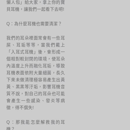
懶人包」給大家，拿上你的寶
貝耳機，讓我們一起看下去吧!
Q：為什麼耳機也需要清潔？
我們的耳朵裡面常會有一些耳
屎、耳垢等等，當我們戴上
「入耳式耳機」後，會形成一
個相對較封閉的環境，使耳朵
內溫度上升而融化耳垢，導致
耳機表面依附大量細菌，長久
下來未做清理極容易產生出黃
黃、黑黑等汙垢，影響耳機音
質不說，對自己的耳朵也可能
會產生一些感染、發炎等病
徵，得不償失!
Q：那我能怎麼解救我的耳
機？