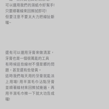
可以運用我們的濕紙巾好幫手!
只要順著線來回擦拭即可!
但要注意不要太大力把線扯斷
囉~
還有可以運用牙膏來做清潔，
牙膏也是一個很萬能的工具
有時候這些線材不僅是髒的問
題，甚至還有些發黃。
這時我們每天用的牙膏就能派
上用場! 用半濕毛巾沾點牙膏
並順著線材來回擦拭幾遍，再
用半濕毛巾擦一下就大功告成
囉!