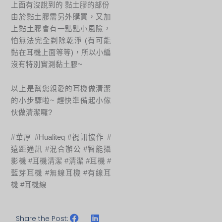
上面有沒說到的 黏土膠的部份
由於黏土膠需另外購買，又加
上黏土膠會有一點點小風險，
怕無法完全剃除乾淨 (有可能
黏在耳機上面等等)，所以小編
沒有特別實測黏土膠~
以上是幫您親愛的耳機做清潔
的小步驟啦~ 趕快準備起小傢
伙做清潔囉?
#華厚 #Hualiteq #視訊協作 #
遠距通訊 #混合辦公 #智能攝
影機 #耳機清潔 #清潔 #耳機 #
藍芽耳機 #無線耳機 #有線耳
機 #耳機線
Share the Post: