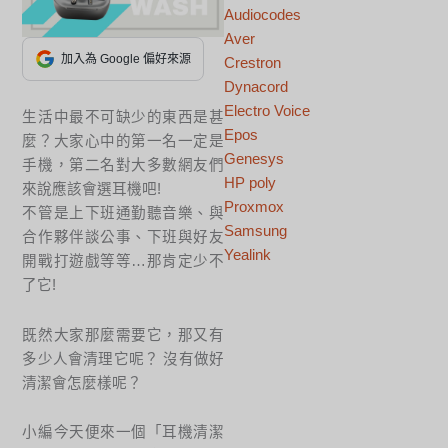
Audiocodes
Aver
加入為 Google 偏好來源
Crestron
Dynacord
Electro Voice
生活中最不可缺少的東西是甚
Epos
麼？大家心中的第一名一定是
Genesys
手機，第二名對大多數網友們
HP poly
來說應該會選耳機吧!
Proxmox
不管是上下班通勤聽音樂、與
Samsung
合作夥伴談公事、下班與好友
Yealink
開戰打遊戲等等…那肯定少不
了它!
既然大家那麼需要它，那又有
多少人會清理它呢？ 沒有做好
清潔會怎麼樣呢？
小編今天便來一個「耳機清潔