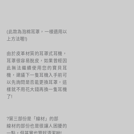
(此款為泡棉耳罩，一樣適用以
上方法喔!)
由於皮革材質的耳罩式耳機，
耳罩很容易脫皮，如果曾經因
此無法繼續使用您的寶貝耳
機，建議下一隻耳機入手前可
以先詢問是否能更換耳罩，這
樣就不用花大錢再換一隻耳機
了!
?第三部份是「線材」的部
線材的部份也是很讓人困擾的
一點，但其實也算好清潔呦!