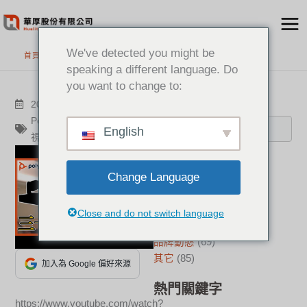
跳
至
主
We've detected you might be
首頁
>
最新消息
要
speaking a different language. Do
內
you want to change to:
容
搜尋
2020-10-08
其它
Poly
,
Hualiteq
,
Promotion
,
English
視訊設備
,
雲端視訊
分類
Change Language
新聞中心
(21)
成功案例
(17)
Close and do not switch language
華厚觀點
(22)
品牌動態
(69)
其它
(85)
加入為 Google 偏好來源
熱門關鍵字
https://www.youtube.com/watch?