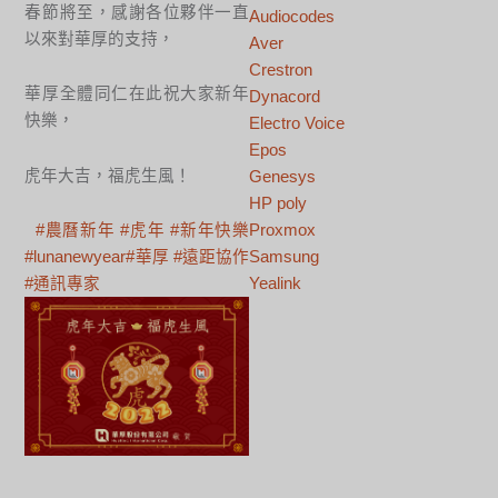
春節將至，感謝各位夥伴一直
Audiocodes
以來對華厚的支持，
Aver
Crestron
華厚全體同仁在此祝大家新年
Dynacord
快樂，
Electro Voice
Epos
虎年大吉，福虎生風！
Genesys
HP poly
#農曆新年
#虎年
#新年快樂
Proxmox
#lunanewyear
#華厚
#遠距協作
Samsung
#通訊專家
Yealink