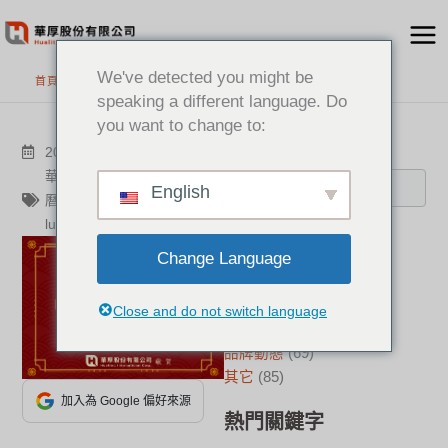
跳
至
主
We've detected you might be
首頁
>
最新消息
要
speaking a different language. Do
內
you want to change to:
容
搜尋
2022-01-27
其它
華厚
,
遠距協作
,
通訊專家
,
農
English
曆新年
,
虎年
,
新年快樂
,
lunanewyear
分類
Change Language
新聞中心
(21)
成功案例
(17)
Close and do not switch language
華厚觀點
(22)
品牌動態
(69)
其它
(85)
加入為 Google 偏好來源
熱門關鍵字