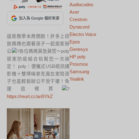
Audiocodes
Aver
加入為 Google 偏好來源
Crestron
Dynacord
Electro Voice
遠距教學本周開跑！許多上班
Epos
族媽媽也跟著孩子一起居家辦
Genesys
公
各位媽媽莫急莫慌～poly
HP poly
居家防疫組合包幫您一次搞
Proxmox
定！ poly｜便攜式USB視訊攝
Samsung
影機＋雙降噪麥克風在家陪孩
Yealink
子也能輕鬆辦公不受干擾！免
運這裡買
https://reurl.cc/an5YkZ