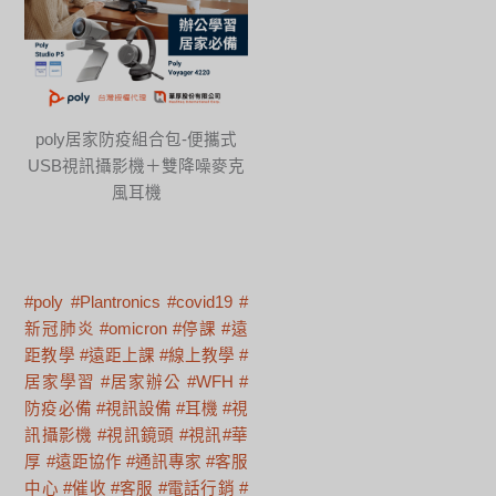
poly居家防疫組合包-便攜式
USB視訊攝影機＋雙降噪麥克
風耳機
#poly
#Plantronics
#covid19
#
新冠肺炎
#omicron
#停課
#遠
距教學
#遠距上課
#線上教學
#
居家學習
#居家辦公
#WFH
#
防疫必備
#視訊設備
#耳機
#視
訊攝影機
#視訊鏡頭
#視訊
#華
厚
#遠距協作
#通訊專家
#客服
中心
#催收
#客服
#電話行銷
#