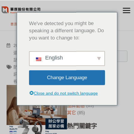
跳
至
主
We've detected you might be
首頁
>
最新消息
要
speaking a different language. Do
內
you want to change to:
容
搜尋
2022-04-26
其它
遠距協作
,
耳機
,
通訊專家
,
電
English
話行銷
,
資訊分享
,
遠距教學
,
防疫必備
,
視訊鏡頭
,
視訊
,
音
分類
訊
,
解決方案
,
麥克風
,
Poly
,
Change Language
視訊設備
,
華厚
新聞中心
(21)
成功案例
(17)
Close and do not switch language
華厚觀點
(22)
品牌動態
(69)
其它
(85)
熱門關鍵字