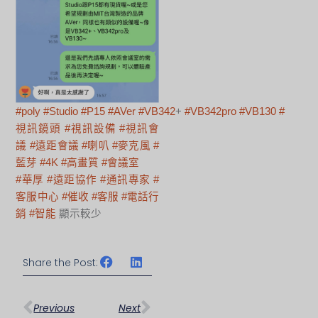
#poly
#Studio
#P15
#AVer
#VB342
+
#VB342pro
#VB130
#
視訊鏡頭
#視訊設備
#視訊會
議
#遠距會議
#喇叭
#麥克風
#
藍芽
#4K
#高畫質
#會議室
#華厚
#遠距協作
#通訊專家
#
客服中心
#催收
#客服
#電話行
銷
#智能
顯示較少
Share the Post:
上一頁
下一篇
Previous
Next