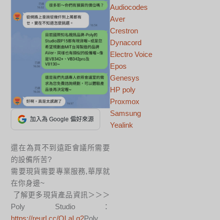
Audiocodes
Aver
Crestron
Dynacord
Electro Voice
Epos
Genesys
HP poly
Proxmox
Samsung
加入為 Google 偏好來源
Yealink
還在為買不到遠距會議所需要
的設備所苦?
需要現貨需要專業服務,華厚就
在你身邊~
了解更多現貨產品資訊＞＞＞
Poly Studio：
https://reurl.cc/QLaLg2
Poly