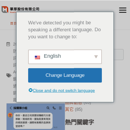
跳
至
主
We've detected you might be
首頁
>
最新消息
要
speaking a different language. Do
內
you want to change to:
容
搜尋
2022-05-27
其它
防疫必備
,
視訊鏡頭
,
視訊
,
音
English
訊
,
解決方案
,
Poly
,
喇叭
,
視
訊設備
,
麥克風
,
華厚
,
會議
,
分類
Aver
,
藍芽
,
遠距協作
,
抗噪
,
Change Language
鏡頭
,
P15
,
VB130
,
Studio
,
新聞中心
(21)
通訊專家
,
VB342+
,
電話行
成功案例
(17)
Close and do not switch language
銷
,
VB342pro
,
資訊分享
,
遠
華厚觀點
(22)
距教學
品牌動態
(69)
其它
(85)
熱門關鍵字