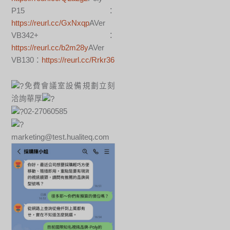
P15：
https://reurl.cc/GxNxqp
AVer
VB342+：
https://reurl.cc/b2m28y
AVer
VB130：
https://reurl.cc/Rrkr36
免費會議室設備規劃立刻
洽詢華厚
02-27060585
marketing@test.hualiteq.com