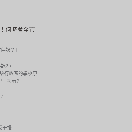
課！何時會全市
市停課？】
課?，
，該行政區的學校原
裡一次看?
/
受干擾！