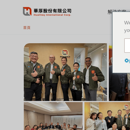
跳
至
解決方案
主
We
要
首頁
yo
內
容