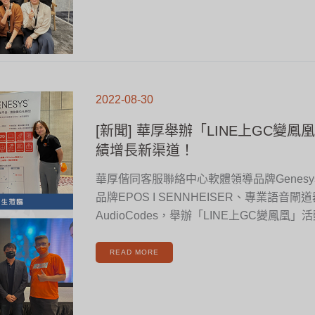
[新
聞]
2022-08-30
華
厚
舉
辦
[新聞] 華厚舉辦「LINE上GC變鳳
「LINE
上
GC
績增長新渠道！
變
鳳
凰」
客
華厚偕同客服聯絡中心軟體領導品牌Genes
服
變
身
品牌EPOS I SENNHEISER、專業語音
業
績
增
AudioCodes，舉辦「LINE上GC變鳳凰
長
新
渠
道！
READ MORE