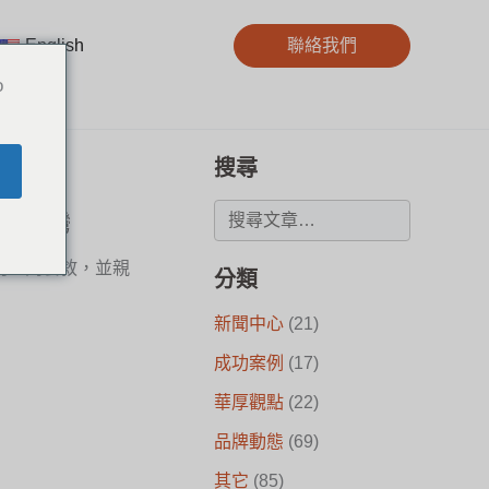
English
聯絡我們
o
搜尋
伴蒞臨台灣
伴們一同餐敘，並親
分類
新聞中心
(21)
成功案例
(17)
華厚觀點
(22)
品牌動態
(69)
其它
(85)