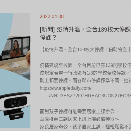
[新
聞]
2022-04-08
疫
情
升
溫，
[新聞] 疫情升溫，全台139校大停
全
台
139
停課？
校
大
停
課！
【疫情升溫，全台139校大停課！何時會全
何
時
會
全
市
停
疫情延燒至校園，全台目前已有139間學校停
課？
依規定若單一行政區有1/3的學校全校停課
則上都要停課。而各縣市停課標準不同，這
https://tw.appledaily.com/
……/NNU3ESZ72FGHREAC3UON27ED3E
面對孩子停課可能需要居家上課辦公，
華厚推薦三款居家上班上課必備神器～
家長居家辦公，孩子居家上課，輕輕鬆鬆不