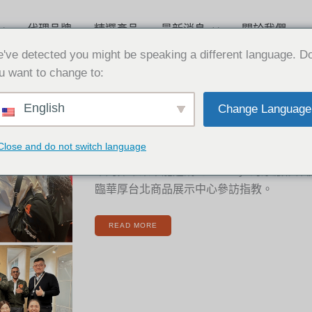
代理品牌
精選產品
最新消息
關於我們
've detected you might be speaking a different language. D
u want to change to:
[新
English
Change Language
聞]
2022-12-09
熱
烈
歡
迎
[新聞] 熱烈歡迎Genesys原廠夥
GENESYS
Close and do not switch language
原
廠
夥
伴
本周非常榮幸能邀請到Genesys的原廠夥
蒞
臨
臨華厚台北商品展示中心參訪指教。
台
灣
READ MORE