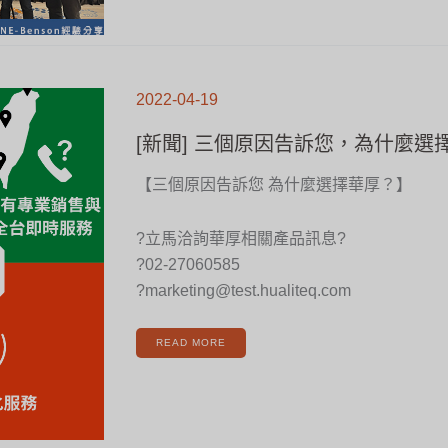
[新
聞]
2022-04-19
三
個
原
因
[新聞] 三個原因告訴您，為什麼選
告
訴
您，
為
什
【三個原因告訴您 為什麼選擇華厚？】
麼
選
擇
華
厚？
?立馬洽詢華厚相關產品訊息?
?02-27060585
?marketing@test.hualiteq.com
READ MORE