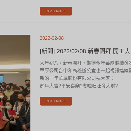
READ MORE
[新
聞]
2022-02-08
2022/02/08
新
春
團
[新聞] 2022/02/08 新春團拜 開工
拜
開
工
大
吉
大年初八，新春團拜，期待今年華厚繼續發
華厚公司台中和高雄辦公室也一起視訊連線
新的一年華厚股份有限公司祝大家：
虎年大吉?平安喜樂?虎哩旺旺發大財?
READ MORE