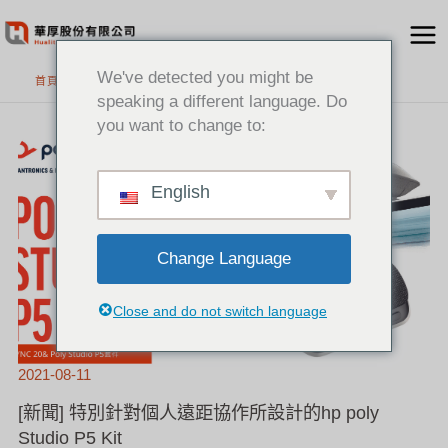
跳
至
主
We've detected you might be
首頁
要
speaking a different language. Do
內
you want to change to:
[新
容
聞]
特
別
針
對
個
English
人
遠
距
協
作
所
設
計
Change Language
的
HP
POLY
STUDIO
P5
KIT
Close and do not switch language
2021-08-11
[新聞] 特別針對個人遠距協作所設計的hp poly
Studio P5 Kit