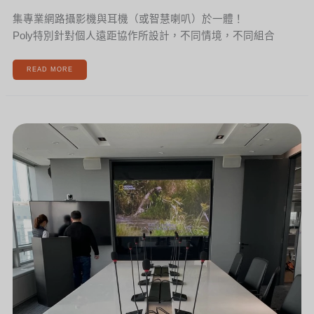
集專業網路攝影機與耳機（或智慧喇叭）於一體！
Poly特別針對個人遠距協作所設計，不同情境，不同組合
READ MORE
[新
聞]
案
例
分
享
–
NORTHVISION
獲
得
韓
國
POSCO
INTERNATIONAL
選
用