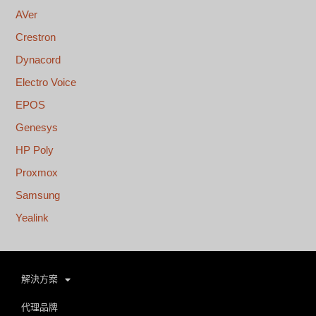
AVer
Crestron
Dynacord
Electro Voice
EPOS
Genesys
HP Poly
Proxmox
Samsung
Yealink
解決方案
代理品牌