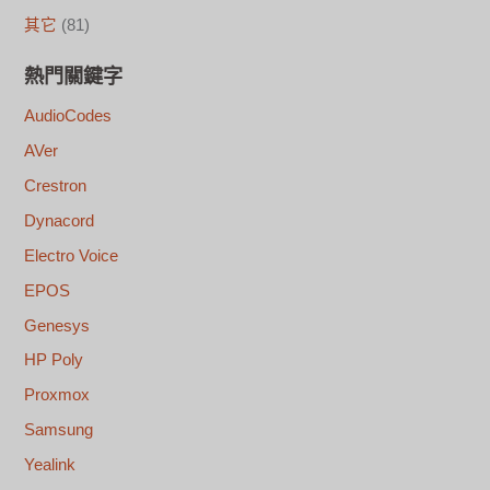
其它
(81)
熱門關鍵字
AudioCodes
AVer
Crestron
Dynacord
Electro Voice
EPOS
Genesys
HP Poly
Proxmox
Samsung
Yealink