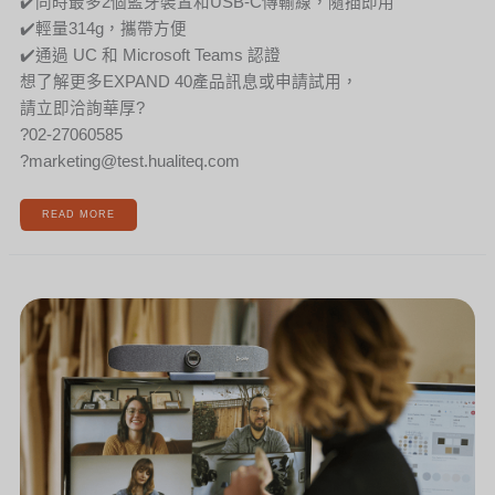
✔️同時最多2個藍牙裝置和USB-C傳輸線，隨插即用
✔️輕量314g，攜帶方便
✔️通過 UC 和 Microsoft Teams 認證
想了解更多EXPAND 40產品訊息或申請試用，
請立即洽詢華厚?
?02-27060585
?marketing@test.hualiteq.com
READ MORE
[新
聞]
老
闆
最
愛
視
訊
神
器！
讓
您
在
視
訊
會
議
中
永
遠
是