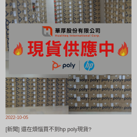
惱
買
不
到
HP
POLY
現
貨?
2022-10-05
[新聞] 還在煩惱買不到hp poly現貨?