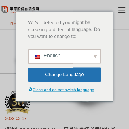
跳
至
主
We've detected you might be
首頁
要
speaking a different language. Do
內
you want to change to:
[新
容
聞]
HP
POLY
SYNC
40
－
English
高
品
質
會
議
必
備
揚
Change Language
聲
器
Close and do not switch language
2023-02-17