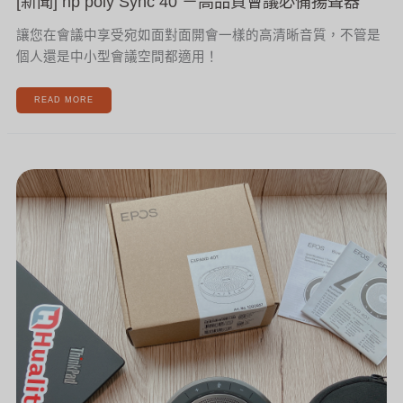
[新聞] hp poly Sync 40 －高品質會議必備揚聲器
讓您在會議中享受宛如面對面開會一樣的高清晰音質，不管是
個人還是中小型會議空間都適用！
READ MORE
[新
聞]
超
美
EPOS
EXPAND
40T
開
箱!