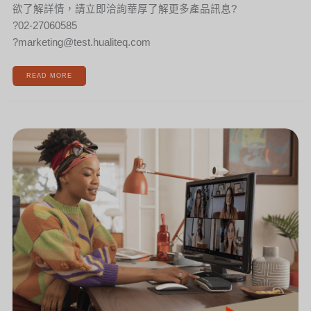
欲了解詳情，請立即洽詢華厚了解更多產品訊息?
?02-27060585
?marketing@test.hualiteq.com
READ MORE
[新
聞]
居
家
辦
公
模
式
開
啟！
必
備
CP
值
超
高
的
HP
POLY
會
議
娛
樂
兩
用
揚
聲
器