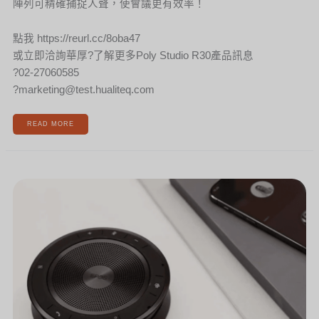
陣列可精確捕捉人聲，使會議更有效率！
點我 https://reurl.cc/8oba47
或立即洽詢華厚?了解更多Poly Studio R30產品訊息
?02-27060585
?marketing@test.hualiteq.com
READ MORE
[新
聞]
EPOS
EXPAND
40
系
列
全
新
上
市！