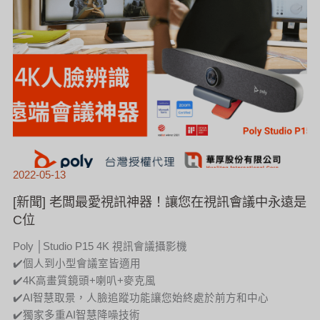
C
位
2022-05-13
[新聞] 老闆最愛視訊神器！讓您在視訊會議中永遠是
C位
Poly │Studio P15 4K 視訊會議攝影機
✔️個人到小型會議室皆適用
✔️4K高畫質鏡頭+喇叭+麥克風
✔️AI智慧取景，人臉追蹤功能讓您始終處於前方和中心
✔️獨家多重AI智慧降噪技術