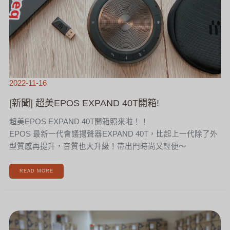
2022-11-16
[新聞] 超美EPOS EXPAND 40T開箱!
超美EPOS EXPAND 40T開箱照來啦！！
EPOS 最新一代會議揚聲器EXPAND 40T，比起上一代除了外
型質感再提升，音質也大升級！帶出門時尚又輕便～
READ MORE
[新
聞]
還
在
煩