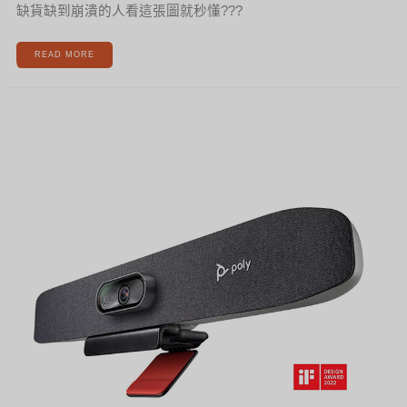
缺貨缺到崩潰的人看這張圖就秒懂???
READ MORE
[新
聞]
HP
POLY
2022
新
品
STUDIO
R30
華
厚
搶
先
曝
光！！！