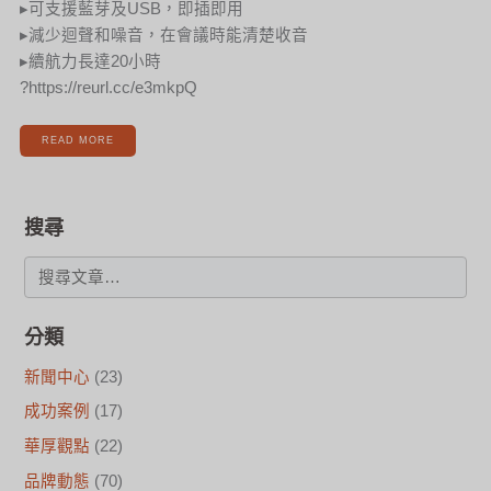
▸可支援藍芽及USB，即插即用
▸減少迴聲和噪音，在會議時能清楚收音
▸續航力長達20小時
?https://reurl.cc/e3mkpQ
READ MORE
搜尋
分類
新聞中心
(23)
成功案例
(17)
華厚觀點
(22)
品牌動態
(70)