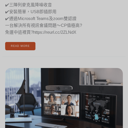
✔️三陣列麥克風降噪收音
✔️安裝簡單，USB即插即用
✔️通過Microsoft Teams及zoom雙認證
一台解決所有視訊會議問題～CP值極高?
免運中這裡買?https://reurl.cc/2ZLNdX
READ MORE
[新
聞]
HP
POLY
CLARITI
獲
得
美
國
國
防
部
JITC
認
證