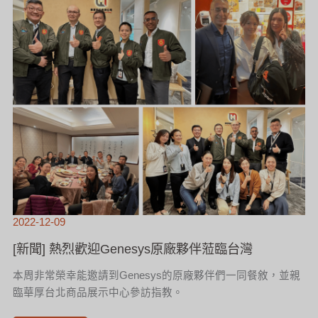
歡
迎
GENESYS
原
廠
夥
伴
蒞
臨
台
灣
2022-12-09
[新聞] 熱烈歡迎Genesys原廠夥伴蒞臨台灣
本周非常榮幸能邀請到Genesys的原廠夥伴們一同餐敘，並親
臨華厚台北商品展示中心參訪指教。