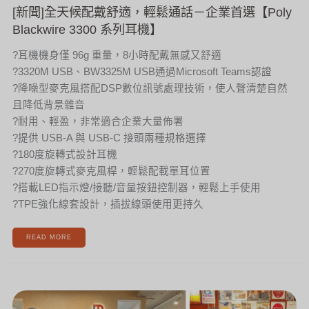
[新聞]全天候配戴舒適，輕鬆通話－企業首選【Poly
Blackwire 3300 系列耳機】
?耳機機身僅 96g 重量，8小時配戴無感又舒適
?3320M USB、BW3325M USB通過Microsoft Teams認證
?降噪型麥克風搭配DSP數位訊號處理技術，使人聲清楚自然
且降低背景雜音
?耐用、輕盈，非常適合企業大量佈署
?提供 USB-A 與 USB-C 接頭兩種規格選擇
?180度旋轉式設計耳機
?270度旋轉式麥克風桿，輕鬆配載單耳位置
?搭載LED指示燈/接聽/音量按鈕控制器，輕鬆上手使用
?TPE強化線套設計，插拔線頭使用更持久
READ MORE
[新
聞]
熱
烈