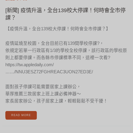
[新聞] 疫情升溫，全台139校大停課！何時會全市停
課？
【疫情升溫，全台139校大停課！何時會全市停課？】
疫情延燒至校園，全台目前已有139間學校停課?，
依規定若單一行政區有1/3的學校全校停課，該行政區的學校原
則上都要停課。而各縣市停課標準不同，這裡一次看?
https://tw.appledaily.com/
……/NNU3ESZ72FGHREAC3UON27ED3E/
面對孩子停課可能需要居家上課辦公，
華厚推薦三款居家上班上課必備神器～
家長居家辦公，孩子居家上課，輕輕鬆鬆不受干擾！
READ MORE