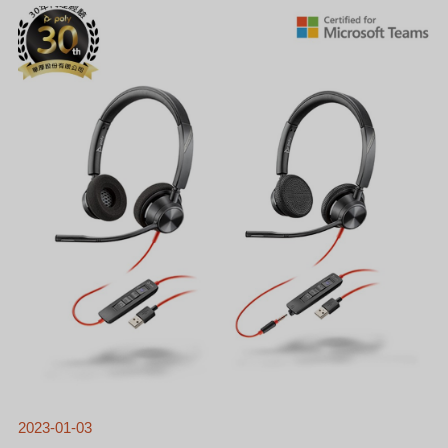
聞]
全
天
候
配
戴
舒
適，
輕
鬆
通
話
－
企
業
首
選
【POLY
BLACKWIRE
3300
系
列
耳
機】
2023-01-03