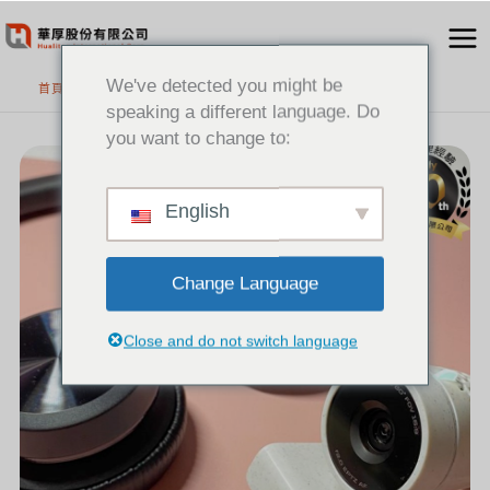
跳
至
主
We've detected you might be
首頁
要
speaking a different language. Do
內
you want to change to:
[新
容
聞]HP
POLY
混
合
辦
公
English
工
具，
幫
助
您
在
新
的
Change Language
年
度
提
升
專
業
Close and do not switch language
和
生
產
力!