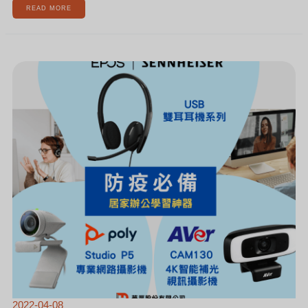
READ MORE
[新
聞]
疫
情
升
溫，
全
台
139
校
大
停
課！
何
時
會
全
市
停
課？
2022-04-08