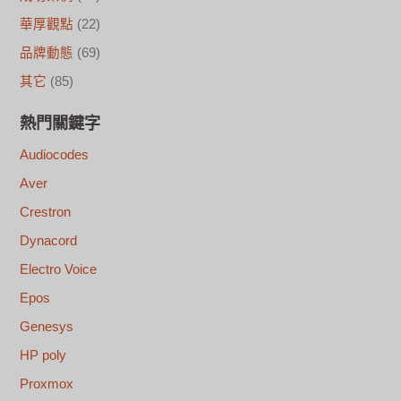
華厚觀點
(22)
品牌動態
(69)
其它
(85)
熱門關鍵字
Audiocodes
Aver
Crestron
Dynacord
Electro Voice
Epos
Genesys
HP poly
Proxmox