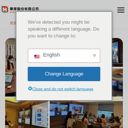
跳
至
主
We've detected you might be
首頁
要
speaking a different language. Do
內
you want to change to:
[新
容
聞]
SAMSUNG&HP
POLY
原
廠
教
English
育
訓
練
日
Change Language
Close and do not switch language