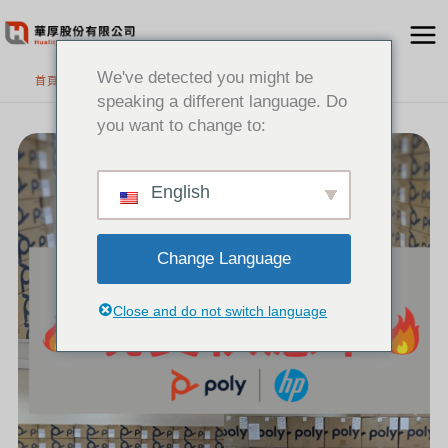
跳
至
主
We've detected you might be
首頁
要
speaking a different language. Do
內
you want to change to:
[新
容
聞]
還
在
煩
惱
買
English
不
到
HP
POLY
現
貨?
Change Language
Close and do not switch language