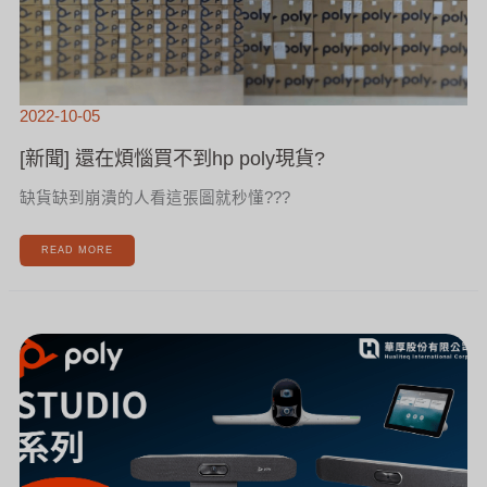
2022-10-05
[新聞] 還在煩惱買不到hp poly現貨?
缺貨缺到崩潰的人看這張圖就秒懂???
READ MORE
[新
聞]
HP
POLY
STUDIO
全
系
列，
「現
貨」
供
應
中!!!