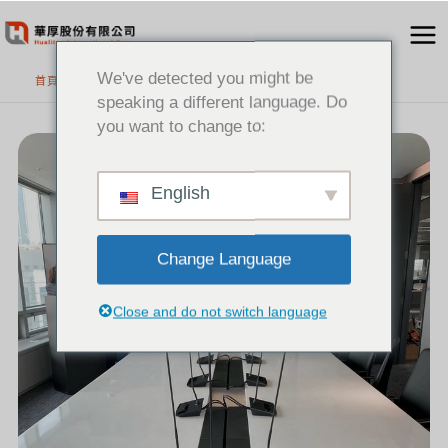
跳
至
主
We've detected you might be
首頁
要
speaking a different language. Do
內
you want to change to:
[新
容
聞]
案
例
分
享
–
English
NORTHVISION
獲
得
韓
國
POSCO
INTERNATIONAL
選
Change Language
用
Close and do not switch language