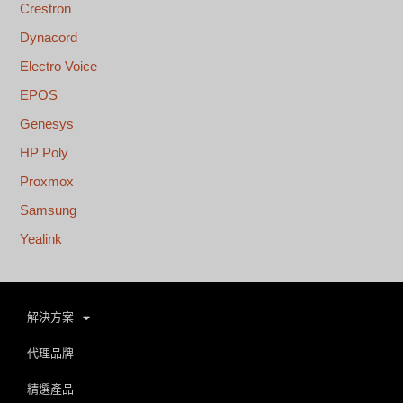
Crestron
Dynacord
Electro Voice
EPOS
Genesys
HP Poly
Proxmox
Samsung
Yealink
解決方案
代理品牌
精選產品