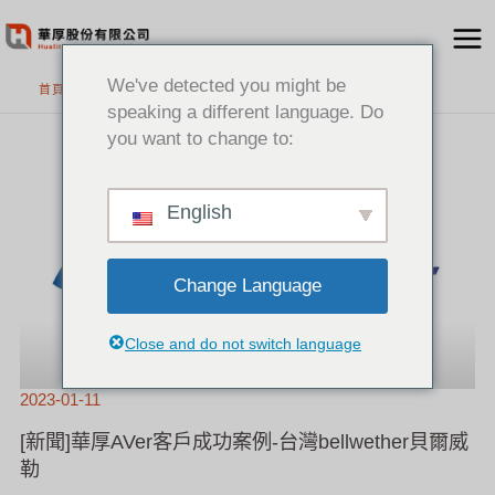
跳
至
主
We've detected you might be
首頁
要
speaking a different language. Do
內
you want to change to:
[新
容
聞]
華
厚
AVER
客
戶
English
成
功
案
例-
台
灣
BELLWETHER
貝
Change Language
爾
威
勒
Close and do not switch language
2023-01-11
[新聞]華厚AVer客戶成功案例-台灣bellwether貝爾威
勒