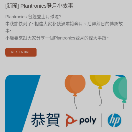
[新聞] Plantronics登月小故事
Plantronics 曾經登上月球喔?
中秋節快到了~相信大家都聽過嫦娥奔月、后羿射日的傳統故
事~
小編要來跟大家分享一個Plantronics登月的偉大事蹟~
READ MORE
[新
聞]
恭
賀
HP
INC.
與
POLY
兩
大
品
牌
正
式
宣
布
合
併！