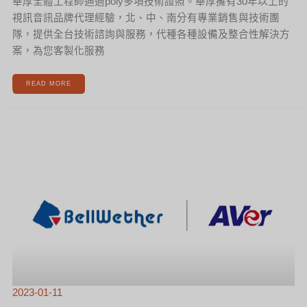
華厚全體工程師通過poly多項技術證照。華厚擁有30年以上的
視訊音訊品牌代理經驗，北、中、南分有專業銷售與技術團
隊，提供全台技術諮詢與服務，代種各種設備及整合性解決方
案，為您客製化服務
READ MORE
[新
聞]
華
厚
AVER
客
戶
成
功
案
例-
台
灣
BELLWETHER
貝
爾
威
勒
2023-01-11