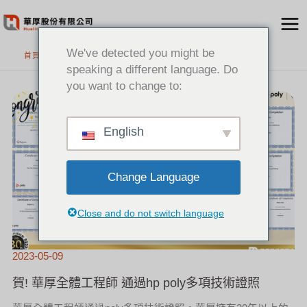
跳
至
主
We've detected you might be
首頁
要
speaking a different language. Do
內
you want to change to:
賀!
容
華
厚
全
體
工
程
English
師
通
過
HP
POLY
多
項
技
Change Language
術
證
照
Close and do not switch language
2023-05-09
賀! 華厚全體工程師 通過hp poly多項技術證照