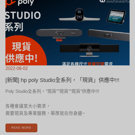
POLY
STUDIO
全
系
列，
「現
貨」
供
應
中!!!
2022-08-02
[新聞] hp poly Studio全系列，「現貨」供應中!!!
Poly Studio全系列，”現貨””現貨””現貨”供應中!!!
各種會議室大小需求，
需要現貨及專業服務，華厚就在你身邊~
READ MORE