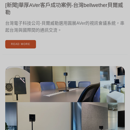
[新聞]華厚AVer客戶成功案例-台灣bellwether貝爾威
勒
台灣電子科技公司-貝爾威勒選用圓展AVer的視訊會議系統，串
起台灣與國際間的通訊交流。
READ MORE
[新
聞]
華
厚
股
份
有
限
公
司
成
為
宏
智
科
創
在
台
代
理
商