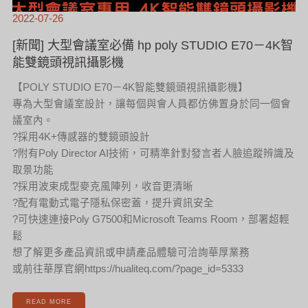
2022-07-26
[新聞] 大型會議室必備 hp poly STUDIO E70－4K智
能雙鏡頭視訊攝影機
【POLY STUDIO E70－4K智能雙鏡頭視訊攝影機】
專為大型會議室設計，讓每個與會人員都仿佛置身於同一個會
議室內。
?採用4K+傳感器的雙鏡頭設計
?附有Poly Director AI技術，可精準針對發言者人臉追蹤辨識及
取景功能
?採用波束成型麥克風陣列，收音更清晰
?配有電動式電子隱私保密蓋，提升資訊安全
?可快速連接Poly G7500和Microsoft Teams Room，部署超輕
鬆
想了解更多產品資訊或申請產品體驗可洽詢華厚業務
或前往華厚官網https://hualiteq.com/?page_id=5333
READ MORE