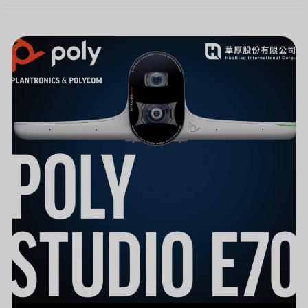
[新
聞]
大
型
會
議
室
必
備
HP
POLY
STUDIO
E70
－
4K
智
能
雙
鏡
頭
視
訊
攝
影
機