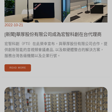
2022-10-21
[新聞]華厚股份有限公司成為宏智科創在台代理商
宏智科創（FTI）在此榮幸宣布，與華厚股份有限公司合作，提
供創新智能的音視頻會議產品, 以及軟硬體整合的解決方案，
服務台灣各級機關以及企業行號。
READ MORE
[新
聞]
還
在
煩
惱
買
不
到
HP
POLY
現