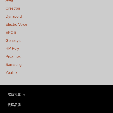
AVer
Crestron
Dynacord
Electro Voice
EPOS
Genesys
HP Poly
Proxmox
Samsung
Yealink
解決方案
代理品牌