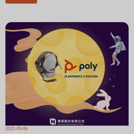
[新
聞]
PLANTRONICS
登
月
小
故
事
2022-09-06